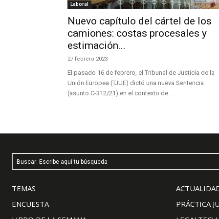
Laboral
Nuevo capítulo del cártel de los
camiones: costas procesales y
estimación...
27 febrero 2023
El pasado 16 de febrero, el Tribunal de Justicia de la
Unión Europea (TJUE) dictó una nueva Sentencia
(asunto C-312/21) en el contexto de...
Buscar: Escribe aquí tu búsqueda
TEMAS
ACTUALIDAD
ENCUESTA
PRÁCTICA J