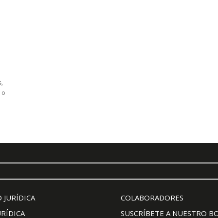
s,
 o
 JURÍDICA
COLABORADORES
URÍDICA
SUSCRÍBETE A NUESTRO B