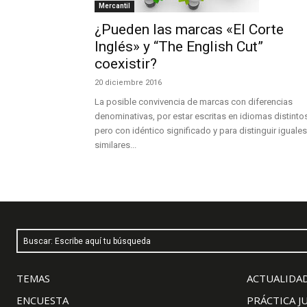
Mercantil
¿Pueden las marcas «El Corte
Inglés» y “The English Cut”
coexistir?
20 diciembre 2016
La posible convivencia de marcas con diferencias
denominativas, por estar escritas en idiomas distinto
pero con idéntico significado y para distinguir iguales
similares...
Buscar: Escribe aquí tu búsqueda
TEMAS
ACTUALIDAD
ENCUESTA
PRÁCTICA J