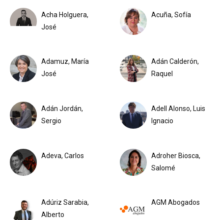
Acha Holguera,
Acuña, Sofía
José
Adamuz, María
Adán Calderón,
José
Raquel
Adán Jordán,
Adell Alonso, Luis
Sergio
Ignacio
Adeva, Carlos
Adroher Biosca,
Salomé
Adúriz Sarabia,
AGM Abogados
Alberto