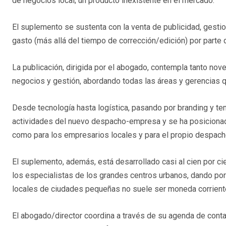
de negocios local; un producto inexistente en el mercado.
El suplemento se sustenta con la venta de publicidad, gestion
gasto (más allá del tiempo de corrección/edición) por parte 
La publicación, dirigida por el abogado, contempla tanto n
negocios y gestión, abordando todas las áreas y gerencias 
Desde tecnología hasta logística, pasando por branding y tem
actividades del nuevo despacho-empresa y se ha posicionado 
como para los empresarios locales y para el propio despach
El suplemento, además, está desarrollado casi al cien por c
los especialistas de los grandes centros urbanos, dando po
locales de ciudades pequeñas no suele ser moneda corrient
El abogado/director coordina a través de su agenda de contac