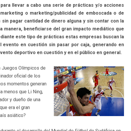
ara llevar a cabo una serie de prácticas y/o acciones
arketing o marketing/publicidad de emboscada o de
 sin pagar cantidad de dinero alguna y sin contar con la
ta manera, beneficiarse del gran impacto mediático que
diante este tipo de prácticas estas empresas buscan la
l evento en cuestión sin pasar por caja, generando en
nto deportivo en cuestión y en el público en general.
los Juegos Olímpicos de
nador oficial de los
pocos momentos generan
da menos que Li Ning,
ador y dueño de una
ue era el gran
aís asiático?
durante el desarrollo del Mundial de Fútbol de Sudáfrica en