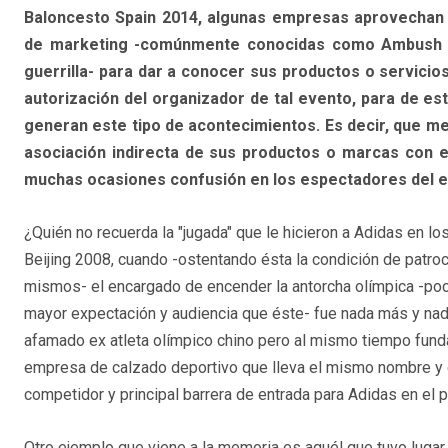
Baloncesto Spain 2014, algunas empresas aprovechan p
de marketing -comúnmente conocidas como Ambush m
guerrilla- para dar a conocer sus productos o servicios
autorización del organizador de tal evento, para de es
generan este tipo de acontecimientos. Es decir, que me
asociación indirecta de sus productos o marcas con e
muchas ocasiones confusión en los espectadores del eve
¿Quién no recuerda la "jugada" que le hicieron a Adidas en 
Beijing 2008, cuando -ostentando ésta la condición de patroci
mismos- el encargado de encender
la antorcha olímpica -
mayor expectación y audiencia que éste- fue nada más y na
afamado ex atleta olímpico chino pero al mismo tiempo fund
empresa de calzado deportivo que lleva el mismo nombre y q
competidor y principal barrera de entrada para Adidas en el p
Otro ejemplo que viene a la memoria es aquél que tuvo lugar 