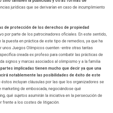
o sino también la publicidad y otras formas de
cias jurídicas que se derivarían en caso de incumplimiento
s de protección de los derechos de propiedad
 por parte de los patrocinadores oficiales. En este sentido,
e la puesta en práctica de este tipo de remedios, ya que ha
ar unos Juegos Olímpicos cuenten -entre otras tantas
pecífica creada ex profeso para combatir las prácticas de
da signos y marcas asociados al olimpismo y a la familia
 partes implicadas tienen mucho que decir ya que una
cirá notablemente las posibilidades de éxito de este
ue éstos incluyan cláusulas por las que los organizadores se
de marketing de emboscada, negociándose qué
qué sujetos asumirán la iniciativa en la persecución de
frente a los costes de litigación.