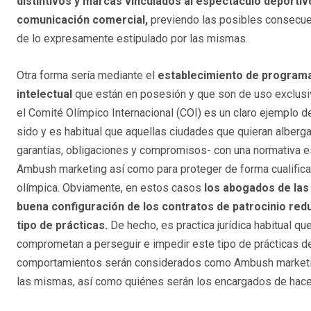
distintivos y marcas vinculados al espectáculo deportiv
comunicación comercial,
previendo las posibles consecuen
de lo expresamente estipulado por las mismas.
Otra forma sería mediante el
establecimiento de programa
intelectual
que están en posesión y que son de uso exclusivo
el Comité Olímpico Internacional (COI) es un claro ejemplo d
sido y es habitual que aquellas ciudades que quieran alberg
garantías, obligaciones y compromisos- con una normativa es
Ambush marketing así como para proteger de forma cualifica
olímpica. Obviamente, en estos casos
los abogados de las
buena configuración de los contratos de patrocinio redu
tipo de prácticas.
De hecho, es practica jurídica habitual q
comprometan a perseguir e impedir este tipo de prácticas 
comportamientos serán considerados como Ambush marketing, 
las mismas, así como quiénes serán los encargados de hacer 