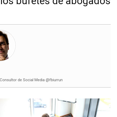
n los bufetes de abogados
onsultor de Social Media @fbiurrun