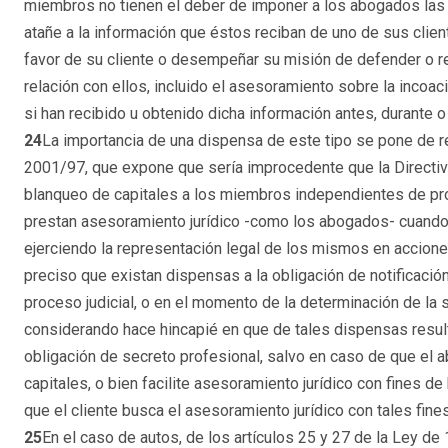
miembros no tienen el deber de imponer a los abogados las 
atañe a la información que éstos reciban de uno de sus client
favor de su cliente o desempeñar su misión de defender o re
relación con ellos, incluido el asesoramiento sobre la incoa
si han recibido u obtenido dicha información antes, durante
24
La importancia de una dispensa de este tipo se pone de r
2001/97, que expone que sería improcedente que la Directiv
blanqueo de capitales a los miembros independientes de pr
prestan asesoramiento jurídico -como los abogados- cuando e
ejerciendo la representación legal de los mismos en accione
preciso que existan dispensas a la obligación de notificació
proceso judicial, o en el momento de la determinación de la si
considerando hace hincapié en que de tales dispensas result
obligación de secreto profesional, salvo en caso de que el 
capitales, o bien facilite asesoramiento jurídico con fines d
que el cliente busca el asesoramiento jurídico con tales fines
25
En el caso de autos, de los artículos 25 y 27 de la Ley de