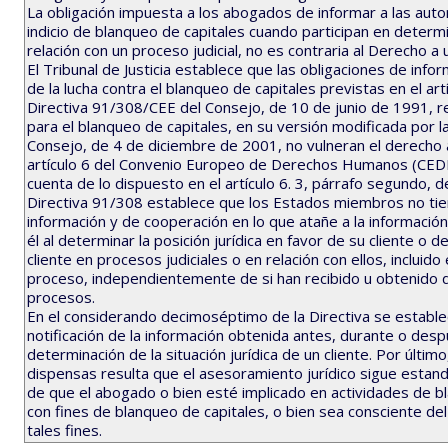
La obligación impuesta a los abogados de informar a las aut
indicio de blanqueo de capitales cuando participan en determi
relación con un proceso judicial, no es contraria al Derecho a u
El Tribunal de Justicia establece que las obligaciones de inf
de la lucha contra el blanqueo de capitales previstas en el artí
Directiva 91/308/CEE del Consejo, de 10 de junio de 1991, rela
para el blanqueo de capitales, en su versión modificada por 
Consejo, de 4 de diciembre de 2001, no vulneran el derecho 
artículo 6 del Convenio Europeo de Derechos Humanos (CEDH) 
cuenta de lo dispuesto en el artículo 6. 3, párrafo segundo, de
Directiva 91/308 establece que los Estados miembros no tie
información y de cooperación en lo que atañe a la informació
él al determinar la posición jurídica en favor de su cliente 
cliente en procesos judiciales o en relación con ellos, incluid
proceso, independientemente de si han recibido u obtenido d
procesos.
En el considerando decimoséptimo de la Directiva se estable
notificación de la información obtenida antes, durante o desp
determinación de la situación jurídica de un cliente. Por últi
dispensas resulta que el asesoramiento jurídico sigue estando
de que el abogado o bien esté implicado en actividades de bla
con fines de blanqueo de capitales, o bien sea consciente del
tales fines.