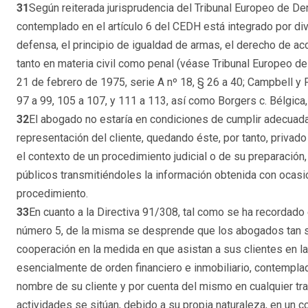
31
Según reiterada jurisprudencia del Tribunal Europeo de 
contemplado en el artículo 6 del CEDH está integrado por di
defensa, el principio de igualdad de armas, el derecho de ac
tanto en materia civil como penal (véase Tribunal Europeo 
21 de febrero de 1975, serie A nº 18, § 26 a 40; Campbell y F
97 a 99, 105 a 107, y 111 a 113, así como Borgers c. Bélgica,
32
El abogado no estaría en condiciones de cumplir adecua
representación del cliente, quedando éste, por tanto, privado 
el contexto de un procedimiento judicial o de su preparación
públicos transmitiéndoles la información obtenida con ocasió
procedimiento.
33
En cuanto a la Directiva 91/308, tal como se ha recordado e
número 5, de la misma se desprende que los abogados tan s
cooperación en la medida en que asistan a sus clientes en la
esencialmente de orden financiero e inmobiliario, contemplad
nombre de su cliente y por cuenta del mismo en cualquier tran
actividades se sitúan, debido a su propia naturaleza, en un 