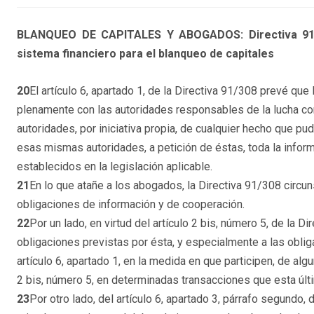
BLANQUEO DE CAPITALES Y ABOGADOS: Directiva 91/308
sistema financiero para el blanqueo de capitales
20
El artículo 6, apartado 1, de la Directiva 91/308 prevé qu
plenamente con las autoridades responsables de la lucha con
autoridades, por iniciativa propia, de cualquier hecho que pud
esas mismas autoridades, a petición de éstas, toda la info
establecidos en la legislación aplicable.
21
En lo que atañe a los abogados, la Directiva 91/308 circu
obligaciones de información y de cooperación.
22
Por un lado, en virtud del artículo 2 bis, número 5, de la 
obligaciones previstas por ésta, y especialmente a las obl
artículo 6, apartado 1, en la medida en que participen, de a
2 bis, número 5, en determinadas transacciones que esta últ
23
Por otro lado, del artículo 6, apartado 3, párrafo segundo