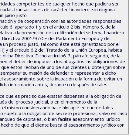
oridades competentes de cualquier hecho que pudiera ser
nadas transacciones de carácter financiero, sin ninguna
n juicio justo.
ormación y de cooperación con las autoridades responsables
culo 6, apartado 1 y en el artículo 2 bis, número 5, de la
tiva a la prevención de la utilización del sistema financiero
la Directiva 2001/97/CE del Parlamento Europeo y del
a un proceso justo, tal como éste está garantizado por el
y el artículo 6.2 del Tratado de la Unión Europea, habida
 dicha Directiva. Dicho artículo6. 3, párrafo segundo, de la
nen el deber de imponer a los abogados las obligaciones de
n que éstos reciban de uno de sus clientes u obtengan sobre
o desempeñar su misión de defender o representar a dicho
o el asesoramiento sobre la incoación o la forma de evitar un
icha información antes, durante o después de tales
ce que es preciso que existan dispensas a la obligación de
ués del proceso judicial, o en el momento de la
mo, el mismo considerando hace hincapié en que de tales
 sujeto a la obligación de secreto profesional, salvo en caso
nqueo de capitales, o bien facilite asesoramiento jurídico
 hecho de que el cliente busca el asesoramiento jurídico con