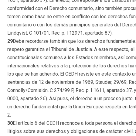
1651, apartado 37). En efecto, corresponde a los Estados mi
conformidad con el Derecho comunitario, sino también procur
tomen como base no entre en conflicto con los derechos fun
comunitario o con los demás principios generales del Derec
Lindqvist, C 101/01, Rec. p. I 12971, apartado 87).
29
Debe recordarse también que los derechos fundamentales 
respeto garantiza el Tribunal de Justicia. A este respecto, el 
constitucionales comunes a los Estados miembros, así como
internacionales relativos a la protección de los derechos 
los que se han adherido. El CEDH reviste en este contexto un 
sentencias de 12 de noviembre de 1969, Stauder, 29/69, Rec.
Connolly/Comisión, C 274/99 P, Rec. p. I 1611, apartado 37, 
0000, apartado 26). Así pues, el derecho a un proceso justo, 
un derecho fundamental que la Unión Europea respeta en tanto 
2.
30
El artículo 6 del CEDH reconoce a toda persona el derecho
litigios sobre sus derechos y obligaciones de carácter civil