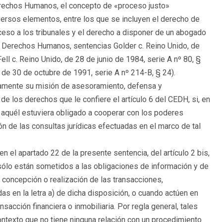
Derechos Humanos, el concepto de «proceso justo»
versos elementos, entre los que se incluyen el derecho de
ceso a los tribunales y el derecho a disponer de un abogado
de Derechos Humanos, sentencias Golder c. Reino Unido, de
ell c. Reino Unido, de 28 de junio de 1984, serie A nº 80, §
 de 30 de octubre de 1991, serie A nº 214-B, § 24).
damente su misión de asesoramiento, defensa y
de los derechos que le confiere el artículo 6 del CEDH, si, en
, aquél estuviera obligado a cooperar con los poderes
n de las consultas jurídicas efectuadas en el marco de tal
n el apartado 22 de la presente sentencia, del artículo 2 bis,
ólo están sometidos a las obligaciones de información y de
 concepción o realización de las transacciones,
as en la letra a) de dicha disposición, o cuando actúen en
sacción financiera o inmobiliaria. Por regla general, tales
contexto que no tiene ninguna relación con un procedimiento