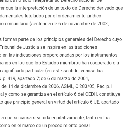
embros no sólo interpretar su Derecho nacional de
ar que la interpretación de un texto de Derecho derivado que
damentales tutelados por el ordenamiento jurídico
ho comunitario (sentencia de 6 de noviembre de 2003,
forman parte de los principios generales del Derecho cuyo
Tribunal de Justicia se inspira en las tradiciones
 en las indicaciones proporcionadas por los instrumentos
humanos en los que los Estados miembros han cooperado o a
significado particular (en este sentido, véanse las
 p. 419, apartado 7; de 6 de marzo de 2001,
y de 14 de diciembre de 2006, ASML, C 283/05, Rec. p. I
tal y como se garantiza en el artículo 6 del CEDH, constituye
que principio general en virtud del artículo 6 UE, apartado
 a que su causa sea oída equitativamente, tanto en los
, como en el marco de un procedimiento penal.