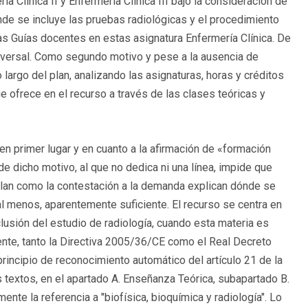
ía Clínica II y Enfermería Clínica III bajo la consideración de
e se incluye las pruebas radiológicas y el procedimiento
as Guías docentes en estas asignatura Enfermería Clínica. De
ansversal. Como segundo motivo y pese a la ausencia de
o largo del plan, analizando las asignaturas, horas y créditos
 ofrece en el recurso a través de las clases teóricas y
 en primer lugar y en cuanto a la afirmación de «formación
 de dicho motivo, al que no dedica ni una línea, impide que
 Plan como la contestación a la demanda explican dónde se
l menos, aparentemente suficiente. El recurso se centra en
clusión del estudio de radiología, cuando esta materia es
ente, tanto la Directiva 2005/36/CE como el Real Decreto
rincipio de reconocimiento automático del artículo 21 de la
 textos, en el apartado A. Enseñanza Teórica, subapartado B.
nte la referencia a "biofísica, bioquímica y radiología". Lo