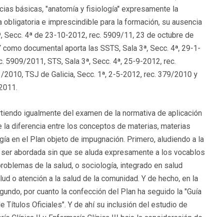
cias básicas, "anatomía y fisiología" expresamente la
a obligatoria e imprescindible para la formación, su ausencia
ª, Secc. 4ª de 23-10-2012, rec. 5909/11, 23 de octubre de
 como documental aporta las SSTS, Sala 3ª, Secc. 4ª, 29-1-
c. 5909/2011, STS, Sala 3ª, Secc. 4ª, 25-9-2012, rec.
/2010, TSJ de Galicia, Secc. 1ª, 2-5-2012, rec. 379/2010 y
/2011.
artiendo igualmente del examen de la normativa de aplicación
 la diferencia entre los conceptos de materias, materias
gía en el Plan objeto de impugnación. Primero, aludiendo a la
 ser abordada sin que se aluda expresamente a los vocablos
problemas de la salud, o sociología, integrado en salud
lud o atención a la salud de la comunidad. Y de hecho, en la
undo, por cuanto la confección del Plan ha seguido la "Guía
 Títulos Oficiales". Y de ahí su inclusión del estudio de