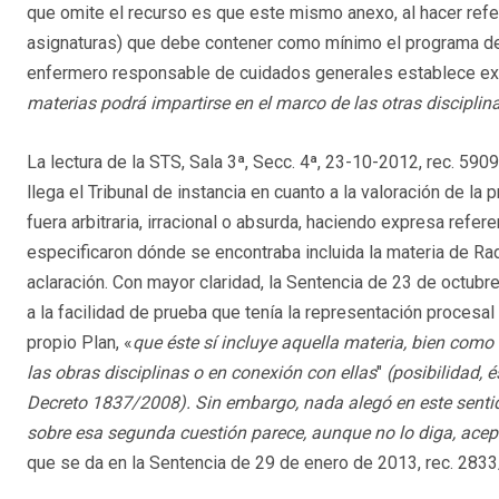
que omite el recurso es que este mismo anexo, al hacer refer
asignaturas) que debe contener como mínimo el programa de 
enfermero responsable de cuidados generales establece e
materias podrá impartirse en el marco de las otras disciplin
La lectura de la STS, Sala 3ª, Secc. 4ª, 23-10-2012, rec. 5909
llega el Tribunal de instancia en cuanto a la valoración de la 
fuera arbitraria, irracional o absurda, haciendo expresa refer
especificaron dónde se encontraba incluida la materia de Rad
aclaración. Con mayor claridad, la Sentencia de 23 de octubre
a la facilidad de prueba que tenía la representación procesal 
propio Plan, «
que éste sí incluye aquella materia, bien com
las obras disciplinas o en conexión con ellas
"
(posibilidad, é
Decreto 1837/2008). Sin embargo, nada alegó en este sentid
sobre esa segunda cuestión parece, aunque no lo diga, acept
que se da en la Sentencia de 29 de enero de 2013, rec. 2833/