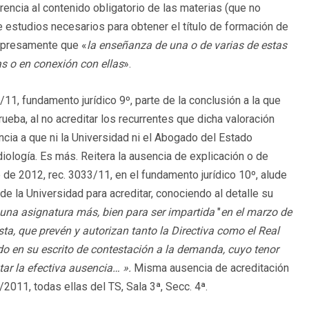
encia al contenido obligatorio de las materias (que no
estudios necesarios para obtener el título de formación de
xpresamente que «
la enseñanza de una o de varias de estas
as o en conexión con ellas
».
/11, fundamento jurídico 9º, parte de la conclusión a la que
prueba, al no acreditar los recurrentes que dicha valoración
encia a que ni la Universidad ni el Abogado del Estado
iología. Es más. Reitera la ausencia de explicación o de
 de 2012, rec. 3033/11, en el fundamento jurídico 10º, alude
de la Universidad para acreditar, conociendo al detalle su
o una asignatura más, bien para ser impartida
"
en el marzo de
sta, que prevén y autorizan tanto la Directiva como el Real
o en su escrito de contestación a la demanda, cuyo tenor
ar la efectiva ausencia… ».
Misma ausencia de acreditación
2011, todas ellas del TS, Sala 3ª, Secc. 4ª.