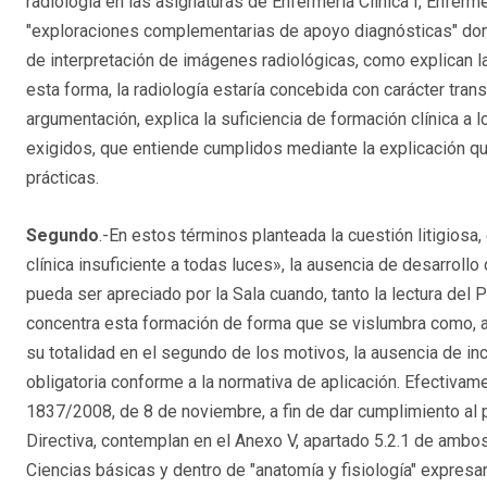
radiología en las asignaturas de Enfermería Clínica I, Enfermer
"exploraciones complementarias de apoyo diagnósticas" dond
de interpretación de imágenes radiológicas, como explican l
esta forma, la radiología estaría concebida con carácter tr
argumentación, explica la suficiencia de formación clínica a l
exigidos, que entiende cumplidos mediante la explicación que
prácticas.
Segundo
.-En estos términos planteada la cuestión litigiosa,
clínica insuficiente a todas luces», la ausencia de desarrollo
pueda ser apreciado por la Sala cuando, tanto la lectura del
concentra esta formación de forma que se vislumbra como, a
su totalidad en el segundo de los motivos, la ausencia de in
obligatoria conforme a la normativa de aplicación. Efectivam
1837/2008, de 8 de noviembre, a fin de dar cumplimiento al p
Directiva, contemplan en el Anexo V, apartado 5.2.1 de ambos
Ciencias básicas y dentro de "anatomía y fisiología" expresame