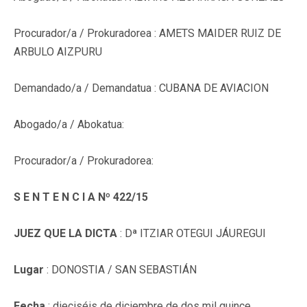
Procurador/a / Prokuradorea : AMETS MAIDER RUIZ DE
ARBULO AIZPURU
Demandado/a / Demandatua : CUBANA DE AVIACION
Abogado/a / Abokatua:
Procurador/a / Prokuradorea:
S E N T E N C I A Nº 422/15
JUEZ QUE LA DICTA
: Dª ITZIAR OTEGUI JÁUREGUI
Lugar
: DONOSTIA / SAN SEBASTIÁN
Fecha
: dieciséis de diciembre de dos mil quince