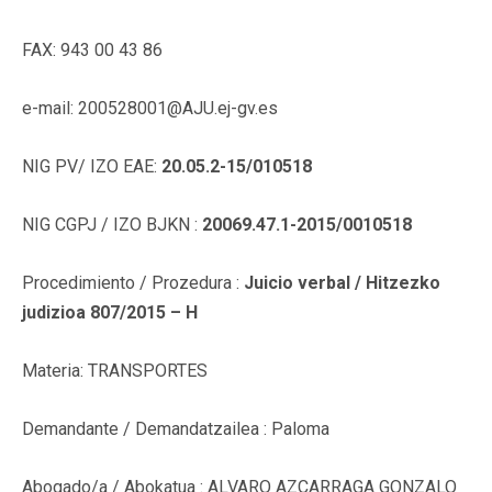
FAX: 943 00 43 86
e-mail: 200528001@AJU.ej-gv.es
NIG PV/ IZO EAE:
20.05.2-15/010518
NIG CGPJ / IZO BJKN :
20069.47.1-2015/0010518
Procedimiento / Prozedura :
Juicio verbal / Hitzezko
judizioa 807/2015 – H
Materia: TRANSPORTES
Demandante / Demandatzailea : Paloma
Abogado/a / Abokatua : ALVARO AZCARRAGA GONZALO