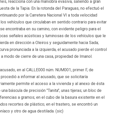
nes, reacciona con una maniobra evasiva, saliendo a gran
uesta de la Tapia. En la rotonda del Paraguas, no efectuó el
ontinuando por la Carretera Nacional VI a toda velocidad
n los vehículos que circulaban en sentido contrario para evitar
 se encontraba en su camino, con evidente peligro para el
ívocas señales acústicas y luminosas de los vehículos que le
quierda en dirección a Oleiros y seguidamente hacia Sada;
urva pronunciada a la izquierda, el acusado pierde el control
a a modo de cierre de una casa, propiedad de Imanol.
el acusado, en al CALLE000 núm. NUM001, primer F, de
procedió a informar al acusado, que se solicitaría
riamente permite el acceso a la vivienda y al anexo de ésta
 una báscula de precisión "Tanita", unas tijeras; un bloc de
erencias a gramos; en el cubo de la basura existente en el
dos recortes de plástico; en el trastero, se encontró un
níaco y otro de agua destilada. (sic)