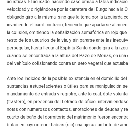
acústicas. El acusado, haciendo caso omiso a tales indicacio
velocidad y dirigiéndose por la carretera del Burgo hacia la C
obligado giro a la misma, sino que la toma por la izquierda c
invadiendo el carril contrario, teniendo que apartarse al arcé
la colisión, omitiendo la señalización semafórica en rojo que
resto de los usuarios de la vía, y sin pararse ante las inequ
perseguían, hasta llegar al Espíritu Santo donde gira a la iz
cuando se encontraba a la altura del Pazo de Meirás, en una c
del vehículo colisionando contra un seto vegetal que actuab
Ante los indicios de la posible existencia en el domicilio d
sustancias estupefacientes o útiles para su manipulación se 
mandamiento de entrada y registro, ante lo cual, éste volunta
(trastero), en presencia del Letrado de oficio, interviniéndose
notas con numerosos contactos, anotaciones de deudas y ref
cuarto de baño del dormitorio del matrimonio fueron encontra
bolso en cuyo interior habías (sic) una tijeras, un bote de amo