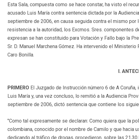
Esta Sala, compuesta como se hace constar, ha visto el recur
acusado Luis María contra sentencia dictada por la Audienci
septiembre de 2006, en causa seguida contra el mismo por lo
resistencia a la autoridad, los Excmos. Sres. componentes d
expresan se han constituido para Votación y Fallo bajo la Pr
Sr. D. Manuel Marchena Gómez. Ha intervenido el Ministerio F
Caro Bonilla.
I. ANTE
PRIMERO
El Juzgado de Instrucción número 6 de A Coruña,
Luis María y, una vez concluso, lo remitió a la Audiencia Pr
septiembre de 2006, dictó sentencia que contiene los si
"Como tal expresamente se declaran: Como quiera que la pol
colombiana, conocido por el nombre de Camilo y que hacia u
dedicando al tráfico de drogas, procedieron, sobre las 21,30 