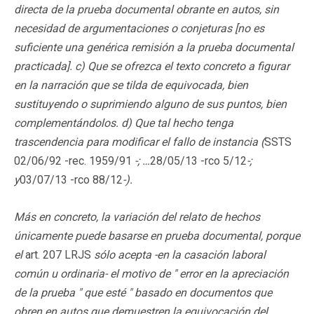
directa de la prueba documental obrante en autos, sin
necesidad de argumentaciones o conjeturas [no es
suficiente una genérica remisión a la prueba documental
practicada]. c) Que se ofrezca el texto concreto a figurar
en la narración que se tilda de equivocada, bien
sustituyendo o suprimiendo alguno de sus puntos, bien
complementándolos. d) Que tal hecho tenga
trascendencia para modificar el fallo de instancia (
SSTS
02/06/92 -rec. 1959/91
-; …
28/05/13 -rco 5/12
-;
y
03/07/13 -rco 88/12
-).
Más en concreto, la variación del relato de hechos
únicamente puede basarse en prueba documental, porque
el
art. 207 LRJS
sólo acepta -en la casación laboral
común u ordinaria- el motivo de " error en la apreciación
de la prueba " que esté " basado en documentos que
obren en autos que demuestren la equivocación del