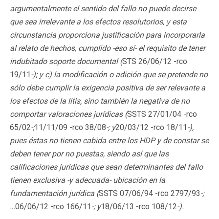
argumentalmente el sentido del fallo no puede decirse
que sea irrelevante a los efectos resolutorios, y esta
circunstancia proporciona justificación para incorporarla
al relato de hechos, cumplido -eso sí- el requisito de tener
indubitado soporte documental (
STS 26/06/12 -rco
19/11
-); y c) la modificación o adición que se pretende no
sólo debe cumplir la exigencia positiva de ser relevante a
los efectos de la litis, sino también la negativa de no
comportar valoraciones jurídicas (
SSTS 27/01/04 -rco
65/02
-;
11/11/09 -rco 38/08
-; y
20/03/12 -rco 18/11
-),
pues éstas no tienen cabida entre los HDP y de constar se
deben tener por no puestas, siendo así que las
calificaciones jurídicas que sean determinantes del fallo
tienen exclusiva -y adecuada- ubicación en la
fundamentación jurídica (
SSTS 07/06/94 -rco 2797/93
-;
…
06/06/12 -rco 166/11
-; y
18/06/13 -rco 108/12
-).