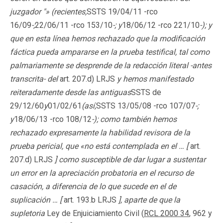
juzgador "» (recientes,
SSTS 19/04/11 -rco
16/09
-;
22/06/11 -rco 153/10
-; y
18/06/12 -rco 221/10
-); y
que en esta línea hemos rechazado que la modificación
fáctica pueda ampararse en la prueba testifical, tal como
palmariamente se desprende de la redacción literal -antes
transcrita- del
art. 207.d) LRJS
y hemos manifestado
reiteradamente desde las antiguas
SSTS de
29/12/60
y
01/02/61
(así,
SSTS 13/05/08 -rco 107/07
-;
y
18/06/13 -rco 108/12
-); como también hemos
rechazado expresamente la habilidad revisora de la
prueba pericial, que «no está contemplada en el … [
art.
207.d) LRJS
] como susceptible de dar lugar a sustentar
un error en la apreciación probatoria en el recurso de
casación, a diferencia de lo que sucede en el de
suplicación … [
art. 193.b LRJS
], aparte de que la
supletoria
Ley de Enjuiciamiento Civil (
RCL 2000 34
, 962 y