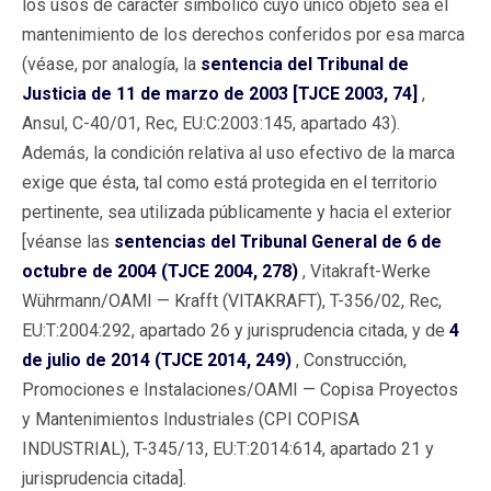
los usos de carácter simbólico cuyo único objeto sea el
mantenimiento de los derechos conferidos por esa marca
(véase, por analogía, la
sentencia del Tribunal de
Justicia de 11 de marzo de 2003 [TJCE 2003, 74]
,
Ansul, C-40/01, Rec, EU:C:2003:145, apartado 43).
Además, la condición relativa al uso efectivo de la marca
exige que ésta, tal como está protegida en el territorio
pertinente, sea utilizada públicamente y hacia el exterior
[véanse las
sentencias del Tribunal General de 6 de
octubre de 2004 (TJCE 2004, 278)
, Vitakraft-Werke
Wührmann/OAMI — Krafft (VITAKRAFT), T-356/02, Rec,
EU:T:2004:292, apartado 26 y jurisprudencia citada, y de
4
de julio de 2014 (TJCE 2014, 249)
, Construcción,
Promociones e Instalaciones/OAMI — Copisa Proyectos
y Mantenimientos Industriales (CPI COPISA
INDUSTRIAL), T-345/13, EU:T:2014:614, apartado 21 y
jurisprudencia citada].