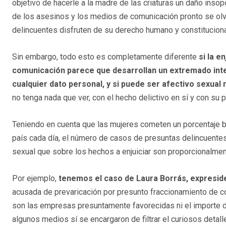
objetivo de hacerle a la madre de las criaturas un daño inso
de los asesinos y los medios de comunicación pronto se olvi
delincuentes disfruten de su derecho humano y constitucional
Sin embargo, todo esto es completamente diferente
si la e
comunicación parece que desarrollan un extremado interé
cualquier dato personal, y si puede ser afectivo sexua
no tenga nada que ver, con el hecho delictivo en sí y con su p
Teniendo en cuenta que las mujeres cometen un porcentaje baj
país cada día, el número de casos de presuntas delincuente
sexual que sobre los hechos a enjuiciar son proporcionalme
Por ejemplo,
tenemos el caso de Laura Borrás, expresid
acusada de prevaricación por presunto fraccionamiento de c
son las empresas presuntamente favorecidas ni el importe de
algunos medios sí se encargaron de filtrar el curiosos deta