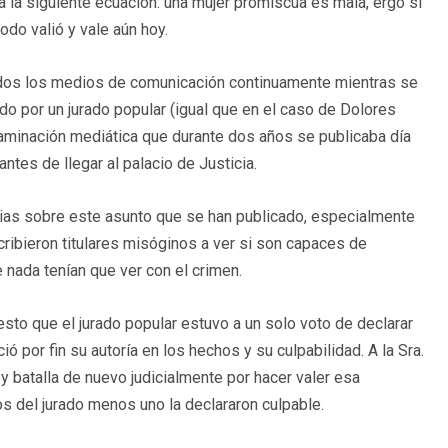
la siguiente ecuación: una mujer promiscua es mala, ergo si
do valió y vale aún hoy.
odos los medios de comunicación continuamente mientras se
do por un jurado popular (igual que en el caso de Dolores
aminación mediática que durante dos años se publicaba día
antes de llegar al palacio de Justicia.
ticias sobre este asunto que se han publicado, especialmente
cribieron titulares misóginos a ver si son capaces de
nada tenían que ver con el crimen.
esto que el jurado popular estuvo a un solo voto de declarar
 por fin su autoría en los hechos y su culpabilidad. A la Sra.
 batalla de nuevo judicialmente por hacer valer esa
s del jurado menos uno la declararon culpable.