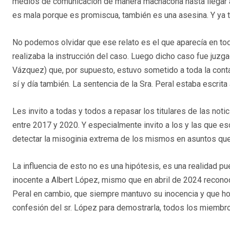
medios de comunicación de manera machacona hasta llegar a 
es mala porque es promiscua, también es una asesina. Y ya to
No podemos olvidar que ese relato es el que aparecía en t
realizaba la instrucción del caso. Luego dicho caso fue juzga
Vázquez) que, por supuesto, estuvo sometido a toda la cont
sí y día también. La sentencia de la Sra. Peral estaba escrita 
Les invito a todas y todos a repasar los titulares de las no
entre 2017 y 2020. Y especialmente invito a los y las que es
detectar la misoginia extrema de los mismos en asuntos que 
La influencia de esto no es una hipótesis, es una realidad pu
inocente a Albert López, mismo que en abril de 2024 reconoció
Peral en cambio, que siempre mantuvo su inocencia y que hoy
confesión del sr. López para demostrarla, todos los miembro