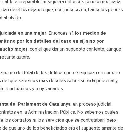
portable e irreparable, ni siquiera entonces conocemos nada
dan de ellos dejando que, con justa razón, hasta los peores
 al olvido.
njuiciada es una mujer.
Entonces sí,
los medios de
s no por los detalles del caso en sí, sino por
l mucho mejor
, con el que dar un supuesto contexto, aunque
resunta autora.
ísimo del total de los delitos que se enjuician en nuestro
s del que sabemos más detalles sobre su vida personal y
nte muchísimos y muy variados.
enta del Parlament de Catalunya
, en proceso judicial
ontratos en la Administración Pública. No sabemos cuáles
 los contratos ni los servicios que se contrataban, pero
lle de que uno de los beneficiados era el supuesto amante de