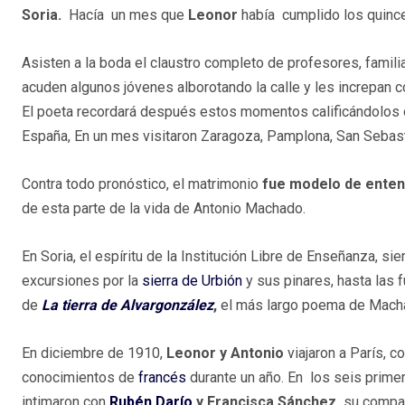
Soria.
​ Hacía un mes que
Leonor
había cumplido los quince y
Asisten a la boda el claustro completo de profesores, famili
acuden algunos jóvenes alborotando la calle y les increpan 
El poeta recordará después estos momentos calificándolos de
España, En un mes visitaron
Zaragoza, Pamplona, San Sebast
Contra todo pronóstico, el matrimonio
fue modelo de entend
de esta parte de la vida de Antonio Machado. ​
En Soria, el espíritu de la Institución Libre de Enseñanza, si
excursiones por la
sierra de Urbión
y sus pinares, hasta las 
de
La tierra de Alvargonzález
,
el más largo poema de Mach
En diciembre de 1910,
Leonor y Antonio
viajaron a París, c
conocimientos de
francés
durante un año. En los seis primer
intimaron con
Rubén Darío
y Francisca Sánchez,
su compa