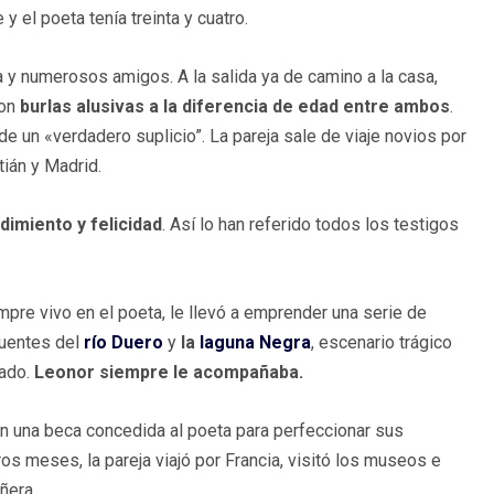
 el poeta tenía treinta y cuatro.
a y numerosos amigos. A la salida ya de camino a la casa,
con
burlas alusivas a la diferencia de edad entre ambos
.
 un «verdadero suplicio”. La pareja sale de viaje novios por
ián y Madrid.
imiento y felicidad
. Así lo han referido todos los testigos
empre vivo en el poeta, le llevó a emprender una serie de
fuentes del
río Duero
y
la
laguna Negra
, escenario trágico
ado.
Leonor siempre le acompañaba.
on una beca concedida al poeta para perfeccionar sus
os meses, la pareja viajó por Francia, visitó los museos e
ñera.