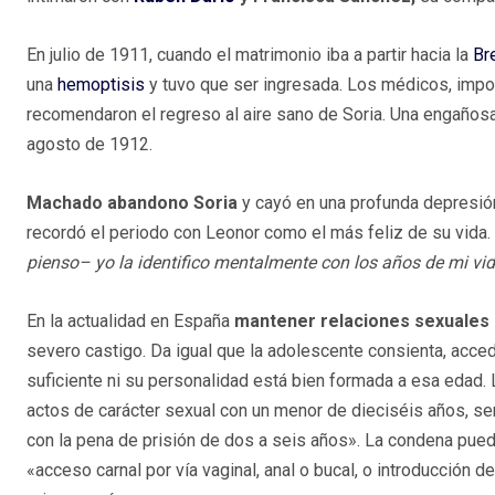
En julio de 1911, cuando el matrimonio iba a partir hacia la
Br
una
hemoptisis
y tuvo que ser ingresada. Los médicos, impo
recomendaron el regreso al aire sano de Soria. Una engañosa m
agosto de 1912.
Machado abandono Soria
y cayó en una profunda depresión
recordó el periodo con Leonor como el más feliz de su vida.
pienso– yo la identifico mentalmente con los años de mi vid
En la actualidad en España
mantener relaciones sexuales 
severo castigo. Da igual que la adolescente consienta, acce
suficiente ni su personalidad está bien formada a esa edad. L
actos de carácter sexual con un menor de dieciséis años, 
con la pena de prisión de dos a seis años». La condena pue
«acceso carnal por vía vaginal, anal o bucal, o introducción