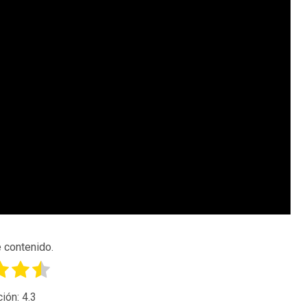
 contenido.
ción:
4.3