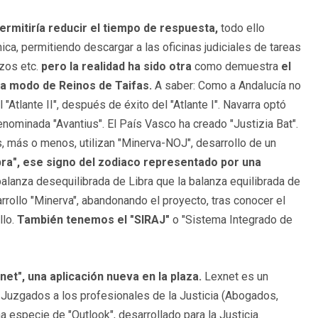
rmitiría reducir el tiempo de respuesta,
todo ello
ónica, permitiendo descargar a las oficinas judiciales de tareas
azos etc.
pero la realidad ha sido otra
como demuestra
el
 modo de Reinos de Taifas.
A saber: Como a Andalucía no
 "Atlante II", después de éxito del "Atlante I". Navarra optó
denominada "Avantius". El País Vasco ha creado "Justizia Bat".
, más o menos, utilizan "Minerva-NOJ", desarrollo de un
ibra", ese signo del zodiaco representado por una
alanza desequilibrada de Libra que la balanza equilibrada de
rrollo "Minerva", abandonando el proyecto, tras conocer el
llo.
También tenemos el "SIRAJ"
o "Sistema Integrado de
et", una aplicación nueva en la plaza.
Lexnet es un
 Juzgados a los profesionales de la Justicia (Abogados,
 especie de "Outlook", desarrollado para la Justicia.