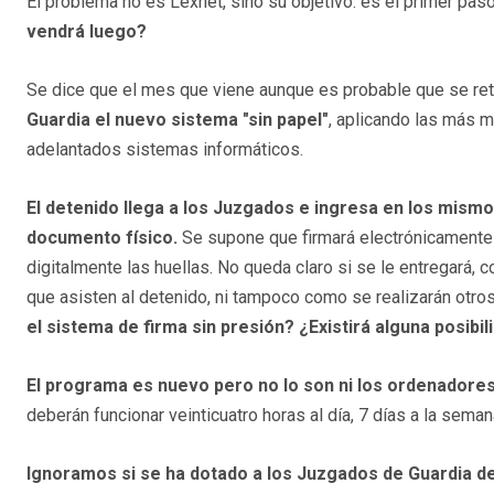
El problema no es Lexnet, sino su objetivo: es el primer pas
vendrá luego?
Se dice que el mes que viene aunque es probable que se re
Guardia el nuevo sistema "sin papel"
, aplicando las más m
adelantados sistemas informáticos.
El detenido llega a los Juzgados e ingresa en los mism
documento físico.
Se supone que firmará electrónicamente
digitalmente las huellas. No queda claro si se le entregará, 
que asisten al detenido, ni tampoco como se realizarán otros
el sistema de firma sin presión? ¿Existirá alguna posibi
El programa es nuevo pero no lo son ni los ordenadores
deberán funcionar veinticuatro horas al día, 7 días a la seman
Ignoramos si se ha dotado a los Juzgados de Guardia d