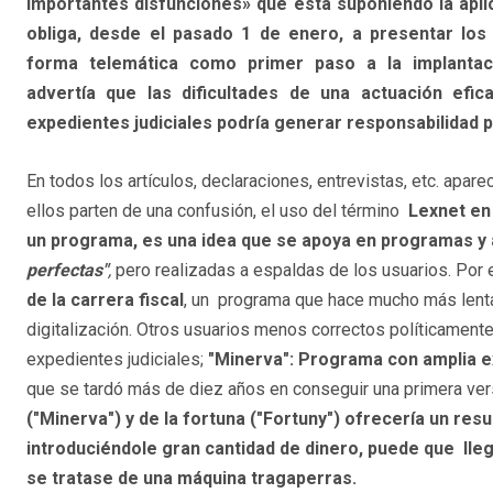
importantes disfunciones» que está suponiendo la apli
obliga, desde el pasado 1 de enero, a presentar los
forma telemática como primer paso a la implantac
advertía que las dificultades de una actuación efic
expedientes judiciales podría generar responsabilidad p
En todos los artículos, declaraciones, entrevistas, etc. ap
ellos parten de una confusión, el uso del término
Lexnet en 
un programa, es una idea que se apoya en programas y 
perfectas"
,
pero realizadas a espaldas de los usuarios. Por
de la carrera fiscal
, un programa que hace mucho más lenta
digitalización. Otros usuarios menos correctos políticamente
expedientes judiciales;
"Minerva": Programa con amplia e
que se tardó más de diez años en conseguir una primera ver
("Minerva") y de la fortuna ("Fortuny") ofrecería un resu
introduciéndole gran cantidad de dinero, puede que lle
se tratase de una máquina tragaperras.