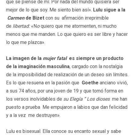
que se piense de mí. Por nada del mundo quisiera ser
mejor de lo que soy. Me siento bien así».
Lulu sigue a la
Carmen
de Bizet
con su afirmación irreprimible
de
libertad:
«N
o
quiero que me atormenten, ni mucho
menos que me manden. Lo que quiero es ser libre y hacer
lo que me plazca».
La imagen de la
mujer fatal
es siempre un producto
de la imaginación masculina
, cargado con la nostalgia
de la imposibilidad de realización de un deseo sin límites.
Es lo que resuena en la pasión que
Goethe
anciano vivió,
a sus 74 años, por una joven de 19 y que tomó forma en
los versos inolvidables de
su Elegía “ Los dioses
me han
puesto a prueba Me empujaron a labios que dan felicidad
y a la vez me destruyen».
Lulu es bisexual. Ella conoce su encanto sexual y sabe