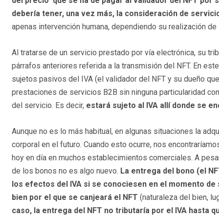
del precio que se ha de pagar al validador del NFT por 
debería tener, una vez más, la consideración de servici
apenas intervención humana, dependiendo su realización de la
Al tratarse de un servicio prestado por vía electrónica, su t
párrafos anteriores referida a la transmisión del NFT. En es
sujetos pasivos del IVA (el validador del NFT y su dueño que 
prestaciones de servicios B2B sin ninguna particularidad con
del servicio. Es decir,
estará sujeto al IVA allí donde se e
Aunque no es lo más habitual, en algunas situaciones la adqu
corporal en el futuro. Cuando esto ocurre, nos encontraríam
hoy en día en muchos establecimientos comerciales. A pesar 
de los bonos no es algo nuevo.
La entrega del bono (el N
los efectos del IVA si se conociesen en el momento de s
bien por el que se canjeará el NFT
(naturaleza del bien, lug
caso, la entrega del NFT no tributaría por el IVA hasta 