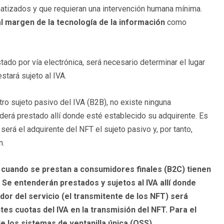
matizados y que requieran una intervención humana mínima.
 al margen de la tecnología de la información
como
ado por vía electrónica, será necesario determinar el lugar
stará sujeto al IVA.
tro sujeto pasivo del IVA (B2B), no existe ninguna
derá prestado allí donde esté establecido su adquirente. Es
será el adquirente del NFT el sujeto pasivo y, por tanto,
n.
a cuando se prestan a consumidores finales (B2C) tienen
 Se entenderán prestados y sujetos al IVA allí donde
dor del servicio (el transmitente de los NFT) será
es cuotas del IVA en la transmisión del NFT. Para el
e los sistemas de ventanilla única (OSS).