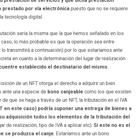
su prestación de servicios y que dicha prestación
o prestado por vía electrónica
puesto que no se requiere
 tecnología digital.
ributación sería la misma que la que hemos señalado en los
te caso, lo más probable es que la operación sea entre
lo transmitirá a continuación) por lo que estaríamos ante
creta en cuanto a la determinación del lugar de realización
ncuentre establecido el destinatario del mismo.
isición de un NFT otorga el derecho a adquirir un bien
os ante una especie de
bono canjeable
como los que existen
de que se haga a través de un NFT, la tributación en el IVA
FT en este caso) podría suponer una entrega de bienes a
u adquisición todos los elementos de la tributación del
ar de realización, tipo de IVA a aplicar etc).
Si este no es el
que se produzca el canje
. Estaríamos ante un bono