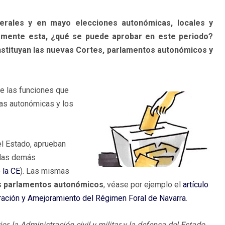
nerales y en mayo elecciones autonómicas, locales y
samente esta, ¿qué se puede aprobar en este periodo?
stituyan las nuevas Cortes, parlamentos autonómicos y
te las funciones que
as autonómicas y los
el Estado, aprueban
 las demás
 la CE
). Las mismas
s
parlamentos autonómicos
, véase por ejemplo el
artículo
ración y Amejoramiento del Régimen Foral de Navarra
.
erior, la Administración civil y militar y la defensa del Estado.