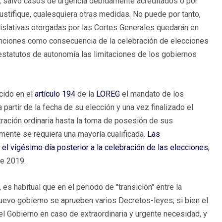
r, salvo casos de urgencia debidamente acreditados o por
justifique, cualesquiera otras medidas. No puede por tanto,
gislativas otorgadas por las Cortes Generales quedarán en
unciones como consecuencia de la celebración de elecciones
 estatutos de autonomía las limitaciones de los gobiernos
cido en el
artículo 194
de la
LOREG
el mandato de los
artir de la fecha de su elección y una vez finalizado el
ración ordinaria hasta la toma de posesión de sus
mente se requiera una mayoría cualificada.
Las
el vigésimo día posterior a la celebración de las elecciones
,
de 2019.
es habitual que en el periodo de "transición" entre la
nuevo gobierno se aprueben varios Decretos-leyes; si bien el
 el Gobierno en caso de extraordinaria y urgente necesidad, y