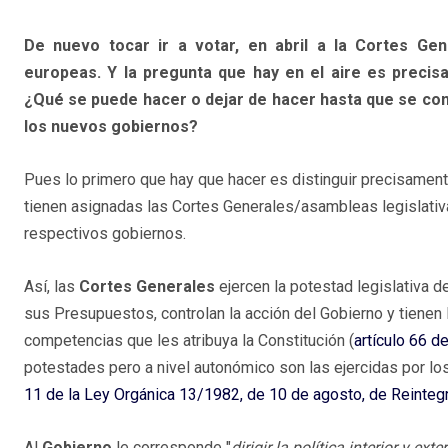
De nuevo tocar ir a votar, en abril a la Cortes Ge
europeas. Y la pregunta que hay en el aire es preci
¿Qué se puede hacer o dejar de hacer hasta que se con
los nuevos gobiernos?
Pues lo primero que hay que hacer es distinguir precisamen
tienen asignadas las Cortes Generales/asambleas legislativ
respectivos gobiernos.
Así, las
Cortes Generales
ejercen la potestad legislativa d
sus Presupuestos, controlan la acción del Gobierno y tienen
competencias que les atribuya la Constitución (
artículo 66 de
potestades pero a nivel autonómico son las ejercidas por lo
11 de la Ley Orgánica 13/1982, de 10 de agosto, de Reinteg
Al
Gobierno
le corresponde "
dirigir la política interior y ext