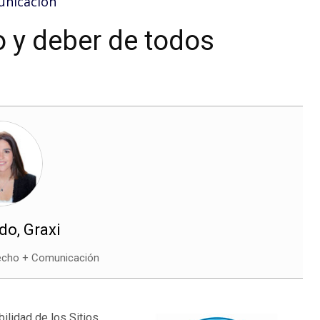
unicacion
o y deber de todos
do, Graxi
echo + Comunicación
ilidad de los Sitios