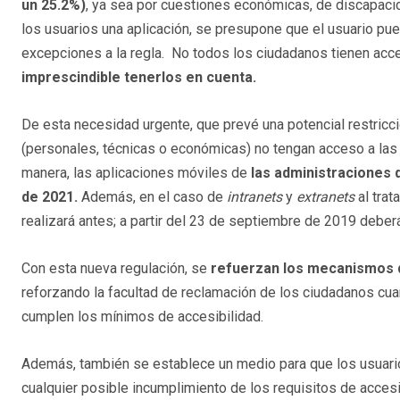
un 25.2%)
, ya sea por cuestiones económicas, de discapaci
los usuarios una aplicación, se presupone que el usuario p
excepciones a la regla. No todos los ciudadanos tienen acce
imprescindible tenerlos en cuenta.
De esta necesidad urgente, que prevé una potencial restricc
(personales, técnicas o económicas) no tengan acceso a las
manera, las aplicaciones móviles de
las administraciones d
de 2021.
Además, en el caso de
intranets
y
extranets
al trat
realizará antes; a partir del 23 de septiembre de 2019 deberán
Con esta nueva regulación, se
refuerzan los mecanismos de
reforzando la facultad de reclamación de los ciudadanos cua
cumplen los mínimos de accesibilidad.
Además, también se establece un medio para que los usuario
cualquier posible incumplimiento de los requisitos de acces