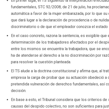
En primer lugar, el TS siguiendo la interpretación efectua
fundamentales, STC 92/2008, de 21 de julio, ha proclamado
automática a favor de la mujer embarazada, por lo que su
que dará lugar a la declaración de procedencia o de nulid
discriminatorio o de que el empleador conozca el estado 
En el caso concreto, razona la sentencia, es exigible que 
determinación de los trabajadores afectados por el despid
entre los mismos se encuentra la trabajadora, que se en
ha de atenderse al derecho a la no discriminación por raz
para resolver la cuestión planteada.
El TS alude a la doctrina constitucional y afirma que, al t
empresa la carga de probar que su actuación obedeció a c
pretendida vulneración de derechos fundamentales, así co
decisión.
En base a esto, el Tribunal considera que los criterios de
causas del despido colectivo, no son suficientes para justi