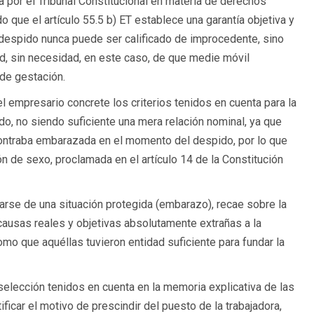
da por el Tribunal Constitucional en materia de derechos
 que el artículo 55.5 b) ET establece una garantía objetiva y
 despido nunca puede ser calificado de improcedente, sino
ad, sin necesidad, en este caso, de que medie móvil
de gestación.
el empresario concrete los criterios tenidos en cuenta para la
o, no siendo suficiente una mera relación nominal, ya que
contraba embarazada en el momento del despido, por lo que
ón de sexo, proclamada en el artículo 14 de la Constitución
ratarse de una situación protegida (embarazo), recae sobre la
ausas reales y objetivas absolutamente extrañas a la
mo que aquéllas tuvieron entidad suficiente para fundar la
 selección tenidos en cuenta en la memoria explicativa de las
ficar el motivo de prescindir del puesto de la trabajadora,