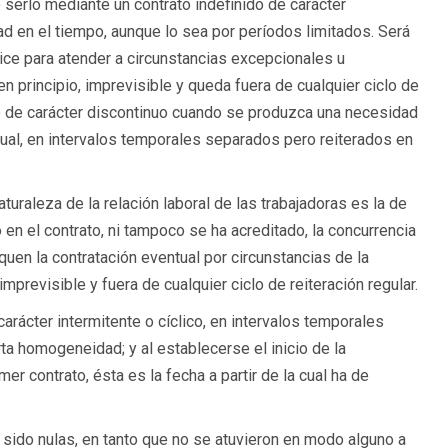
 serlo mediante un contrato indefinido de carácter
ad en el tiempo, aunque lo sea por períodos limitados. Será
lice para atender a circunstancias excepcionales u
en principio, imprevisible y queda fuera de cualquier ciclo de
 fijo de carácter discontinuo cuando se produzca una necesidad
 igual, en intervalos temporales separados pero reiterados en
turaleza de la relación laboral de las trabajadoras es la de
do en el contrato, ni tampoco se ha acreditado, la concurrencia
quen la contratación eventual por circunstancias de la
imprevisible y fuera de cualquier ciclo de reiteración regular.
carácter intermitente o cíclico, en intervalos temporales
a homogeneidad; y al establecerse el inicio de la
imer contrato, ésta es la fecha a partir de la cual ha de
 sido nulas, en tanto que no se atuvieron en modo alguno a