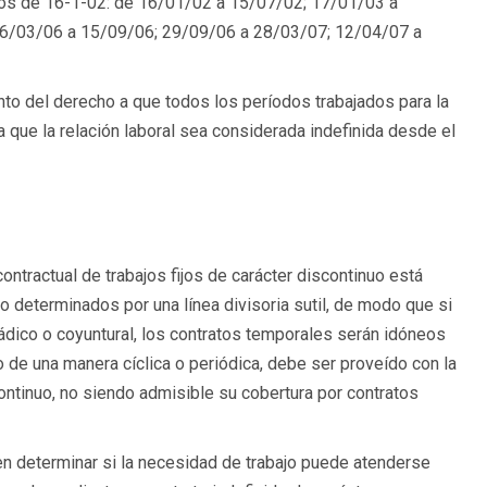
los de 16-1-02: de 16/01/02 a 15/07/02; 17/01/03 a
16/03/06 a 15/09/06; 29/09/06 a 28/03/07; 12/04/07 a
to del derecho a que todos los períodos trabajados para la
a que la relación laboral sea considerada indefinida desde el
ntractual de trabajos fijos de carácter discontinuo está
o determinados por una línea divisoria sutil, de modo que si
orádico o coyuntural, los contratos temporales serán idóneos
po de una manera cíclica o periódica, debe ser proveído con la
continuo, no siendo admisible su cobertura por contratos
 en determinar si la necesidad de trabajo puede atenderse