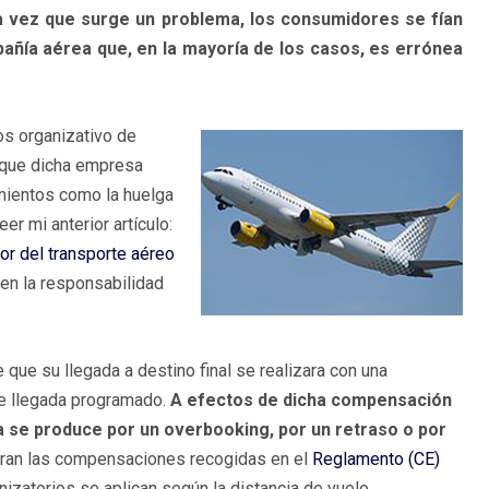
 vez que surge un problema, los consumidores se fían
añía aérea que, en la mayoría de los casos, es errónea
os organizativo de
o que dicha empresa
imientos como la huelga
r mi anterior artículo:
r del transporte aéreo
 en la responsabilidad
ue su llegada a destino final se realizara con una
 de llegada programado.
A efectos de dicha compensación
a se produce por un overbooking, por un retraso o por
aran las compensaciones recogidas en el
Reglamento (CE)
zatorios se aplican según la distancia de vuelo.