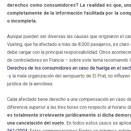
derechos como consumidores? La realidad es que, una
completamente de la información facilitada por la comp
o incompleta.
Aunque pueden ser diversas las causas que originaron el ca
Vueling, que ha afectado a más de 8.000 pasajeros, es clar
debe cargar con la principal responsabilidad. Otros acontec
de controladores en Francia – sobre este tema recomiendo lee
Derechos de los consumidores en caso de huelga en el secto
-y la mala organización del aeropuerto de El Prat, no influyen
jurídica de la aerolínea.
Cada afectado tiene derecho a una compensación en caso de q
diferencia superior a las tres horas con respecto al horario
es totalmente irrelevante jurídicamente si dicha demor
una cancelación del vuelo.
En todos estos casos se aplic
261/2004
. Estas compensaciones fijadas en mínimos indemni