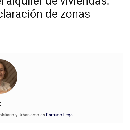
l alquiler de viviendas:
eclaración de zonas
s
biliario y Urbanismo en
Barriuso Legal