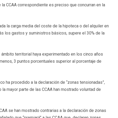
e la CCAA correspondiente es preciso que concurran en la
da la carga media del coste de la hipoteca o del alquiler en
ás los gastos y suministros básicos, supere el 30% de la
o ámbito territorial haya experimentado en los cinco años
 menos, 3 puntos porcentuales superior al porcentaje de
asco ha procedido a la declaración de “zonas tensionadas”,
ro la mayor parte de las CCAA han mostrado voluntad de
CCAA se han mostrado contrarias a la declaración de zonas
señalado que “premiará” a las CCAA que declaren zonas