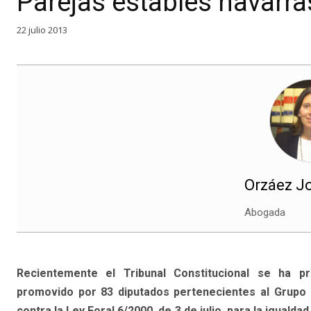
Parejas estables navarra
22 julio 2013
Orzáez Jo
Abogada
Recientemente el Tribunal Constitucional se ha pr
promovido por 83 diputados pertenecientes al Grupo 
contra la Ley Foral 6/2000, de 3 de julio, para la igualda