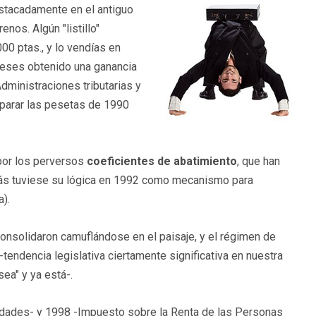
estacadamente en el antiguo
nos. Algún "listillo"
00 ptas., y lo vendías en
ieses obtenido una ganancia
ministraciones tributarias y
mparar las pesetas de 1990
 por los perversos
coeficientes de abatimiento
, que han
ás tuviese su lógica en 1992 como mecanismo para
a).
onsolidaron camuflándose en el paisaje, y el régimen de
-tendencia legislativa ciertamente significativa en nuestra
ea" y ya está-.
edades- y 1998 -Impuesto sobre la Renta de las Personas