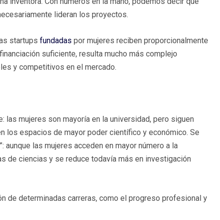
 una inventora. Con números en la mano, podemos decir que
necesariamente lideran los proyectos.
las startups
fundadas
por mujeres reciben proporcionalmente
inanciación suficiente, resulta mucho más complejo
bles y competitivos en el mercado.
: las mujeres son mayoría en la universidad, pero siguen
n los espacios de mayor poder científico y económico. Se
”: aunque las mujeres acceden en mayor número a la
as de ciencias y se reduce todavía más en investigación
ón de determinadas carreras, como el progreso profesional y