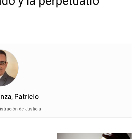
do y la perpetuatio
enza, Patricio
stración de Justicia