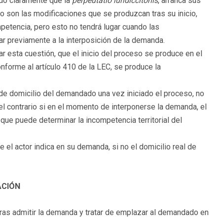
do claramente que la
perpeutatio iuridiccitonis
, arranca sus
o son las modificaciones que se produzcan tras su inicio,
petencia, pero esto no tendrá lugar cuando las
gar previamente a la interposición de la demanda.
 esta cuestión, que el inicio del proceso se produce en el
nforme al artículo 410 de la LEC, se produce la
de domicilio del demandado una vez iniciado el proceso, no
 el contrario si en el momento de interponerse la demanda, el
ue puede determinar la incompetencia territorial del
 el actor indica en su demanda, si no el domicilio real de
ACIÓN
tras admitir la demanda y tratar de emplazar al demandado en