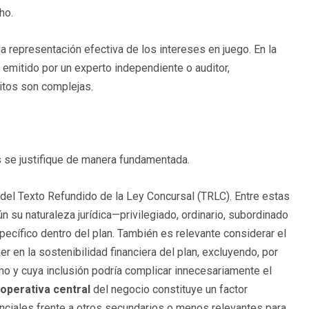
ho.
la representación efectiva de los intereses en juego. En la
 emitido por un experto independiente o auditor,
itos son complejas.
 se justifique de manera fundamentada.
s del Texto Refundido de la Ley Concursal (TRLC). Entre estas
 su naturaleza jurídica—privilegiado, ordinario, subordinado
ecífico dentro del plan. También es relevante considerar el
 en la sostenibilidad financiera del plan, excluyendo, por
mo y cuya inclusión podría complicar innecesariamente el
operativa central
del negocio constituye un factor
enciales frente a otros secundarios o menos relevantes para