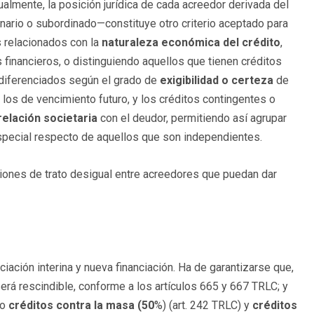
almente, la posición jurídica de cada acreedor derivada del
dinario o subordinado—constituye otro criterio aceptado para
s relacionados con la
naturaleza económica del crédito
,
financieros, o distinguiendo aquellos que tienen créditos
 diferenciados según el grado de
exigibilidad o certeza
de
 los de vencimiento futuro, y los créditos contingentes o
relación societaria
con el deudor, permitiendo así agrupar
special respecto de aquellos que son independientes.
aciones de trato desigual entre acreedores que puedan dar
anciación interina y nueva financiación. Ha de garantizarse que,
 será rescindible, conforme a los artículos 665 y 667 TRLC; y
mo
créditos contra la masa (50
%) (art. 242 TRLC) y
créditos