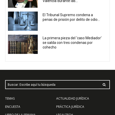
Valencia durante las...
El Tribunal Supremo condena a
penas de prisión por delito de odio...
La primera pieza del ‘caso Mediador’
se salda con tres condenas por
cohecho
Buscar: Escribe aquí tu búsqueda
TEMAS
ACTUALIDAD JURÍDICA
ENCUESTA
PRÁCTICA JURÍDICA
LIBRO DE LA SEMANA
LEGALTECH