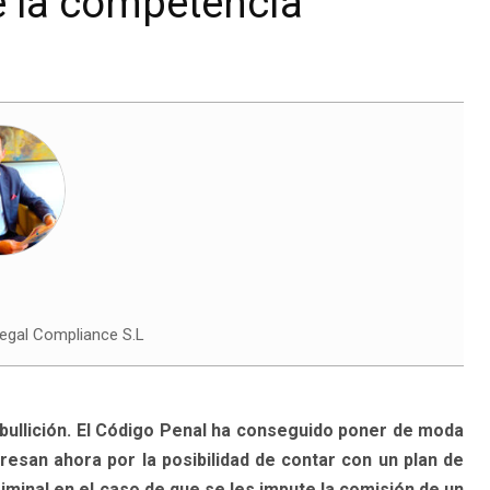
e la competencia
Legal Compliance S.L
bullición. El Código Penal ha conseguido poner de moda
esan ahora por la posibilidad de contar con un plan de
iminal en el caso de que se les impute la comisión de un