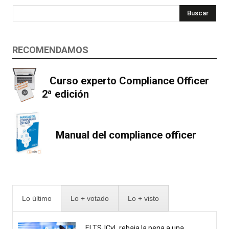
Buscar
RECOMENDAMOS
Curso experto Compliance Officer
2ª edición
Manual del compliance officer
Lo último
Lo + votado
Lo + visto
El TSJCyL rebaja la pena a una