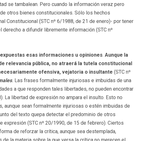
ertad se tambalean. Pero cuando la información veraz pero
o de otros bienes constitucionales. Sólo los hechos
unal Constitucional (STC nº 6/1988, de 21 de enero)- por tener
el derecho a difundir libremente información (STC nº
y expuestas esas informaciones u opiniones
.
Aunque la
relevancia pública, no atraerá la tutela constitucional
innecesariamente ofensiva, vejatoria o insultante
(STC nº
rmales
.
Las frases formalmente injuriosas e imbuidas de una
idades a que responden tales libertades, no pueden encontrar
 La libertad de expresión no ampara el insulto. Esto no
es, aunque sean formalmente injuriosas o estén imbuidas de
junto del texto quepa detectar el predominio de otros
de expresión (STC nº 20/1990, de 15 de febrero). Ciertos
rma de reforzar la crítica, aunque sea destemplada,
 de la materia sobre la que versa la crítica no merecen el