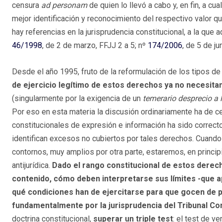
censura
ad personam
de quien lo llevó a cabo y, en fin, a c
mejor identificación y reconocimiento del respectivo valor que
hay referencias en la jurisprudencia constitucional, a la que 
46/1998
, de 2 de marzo, FFJJ 2 a 5; nº
174/2006
, de 5 de ju
Desde el año 1995, fruto de la reformulación de los tipos de
de ejercicio legítimo de estos derechos ya no necesita
(singularmente por la exigencia de un
temerario desprecio a 
Por eso en esta materia la discusión ordinariamente ha de cen
constitucionales de expresión e información ha sido correcto
identifican excesos no cubiertos por tales derechos. Cuando
contornos, muy amplios por otra parte, estaremos, en principi
antijurídica.
Dado el rango constitucional de estos derech
contenido, cómo deben interpretarse sus límites -que a
qué condiciones han de ejercitarse para que gocen de p
fundamentalmente por la jurisprudencia del Tribunal Con
doctrina constitucional,
superar un triple test
: el test de v