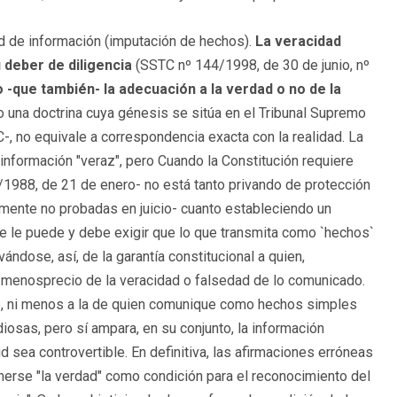
tad de información (imputación de hechos).
La veracidad
 deber de diligencia
(SSTC nº 144/1998, de 30 de junio, nº
 -que también- la adecuación a la verdad o no de la
o una doctrina cuya génesis se sitúa en el Tribunal Supremo
-, no equivale a correspondencia exacta con la realidad. La
información "veraz", pero Cuando la Constitución requiere
6/1988, de 21 de enero- no está tanto privando de protección
amente no probadas en juicio- cuanto estableciendo un
se le puede y debe exigir que lo que transmita como `hechos`
ándose, así, de la garantía constitucional a quien,
n menosprecio de la veracidad o falsedad de lo comunicado.
nte, ni menos a la de quien comunique como hechos simples
iosas, pero sí ampara, en su conjunto, la información
d sea controvertible. En definitiva, las afirmaciones erróneas
onerse "la verdad" como condición para el reconocimiento del