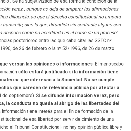
ncio".
Se ha subjetivizado de esa forma la condición de la
ación veraz`, aunque no deja de amparar las afirmaciones
ífica diligencia, ya que el derecho constitucional no ampara
a transmite, sino la que, difundida sin contraste alguno con
ela después como no acreditada en el curso de un proceso"
.
encias posteriores entre las que cabe citar las SSTC nº
/1996, de 26 de febrero o la nº 52/1996, de 26 de marzo.
a que versan las opiniones o informaciones
. El menoscabo
formación
sólo estará justificado si la información tiene
n materias que interesan a la Sociedad. No se cumple
chos que carecen de relevancia pública por afectar a
 de septiembre). Si
se difunde información veraz, pero
ica, la conducta no queda al abrigo de las libertades del
 información tiene interés para el fin de formación de la
stitucional de esa libertad por servir de cimiento de una
icho el Tribunal Constitucional- no hay opinión pública libre y