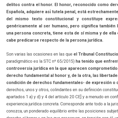
delitos contra el honor. El honor, reconocido como dere
Española, adquiere así́ tutela penal, está estrechamente
del mismo texto constitucional y constituye expre
genéricamente al ser humano, pero significa también l
una persona concreta, tiene esta de sí misma y de ella
cabe predicarse respecto de la persona jurídica.
Son varias las ocasiones en las que
el Tribunal Constituci
paradigmático es la STC nº 65/2015)
ha tenido que enfre
controversia jurídica en la que aparecen comprometidos
derecho fundamental al honor y, de la otra, las libertad
condición de derechos fundamentales- de expresión o 
derechos, unos y otros, colindantes en su definición constituc
apartados 1 a) y d) y 4 del artículo 20 CE] y a menudo en confl
experiencia jurídica concreta. Corresponde ante todo a la jur
conozca, un ponderado equilibrio entre las posiciones subj