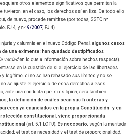
ualesquiera otros elementos significativos que permitan la
 tuvieron, en el caso, los derechos así en liza. De todo ello
aquí, de nuevo, procede remitirse (por todas, SSTC nº
nio, FJ 4, y nº
9/2007
, FJ 4).
 injuria y calumnia en el nuevo Código Penal,
algunos casos
n de una eximente: han quedado destipificados
la verdad
en lo que a información sobre hechos respecta).
trarse en la cuestión de si el ejercicio de las libertades
 y legítimo, si no se han rebasado sus límites y no se
 no se ajuste el ejercicio de esos derechos a esos
o, ante una conducta que, si es típica, será también
os, la definición de cuáles sean sus fronteras y
parecen ya enunciados en la propia Constitución- y en
rotección constitucional, viene proporcionada
stitucional
(art. 5.1 LOPJ).
Es necesario
, según la meritada
eracidad; el test de necesidad y el test de proporcionalidad.