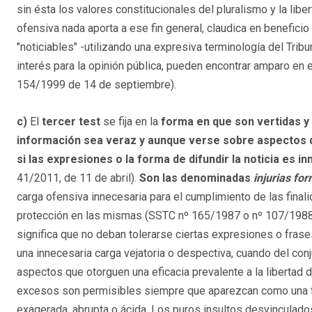
sin ésta los valores constitucionales del pluralismo y la lib
ofensiva nada aporta a ese fin general, claudica en benefici
"noticiables" -utilizando una expresiva terminología del Trib
interés para la opinión pública, pueden encontrar amparo en 
154/1999 de 14 de septiembre).
c)
El
tercer test
se fija en la
forma
en que son vertidas 
información sea veraz y aunque verse sobre aspectos de 
si las expresiones o la forma de difundir la noticia es 
41/2011, de 11 de abril).
Son las denominadas
injurias fo
carga ofensiva innecesaria para el cumplimiento de las final
protección en las mismas (SSTC nº 165/1987 o nº 107/1988).
significa que no deban tolerarse ciertas expresiones o fras
una innecesaria carga vejatoria o despectiva, cuando del con
aspectos que otorguen una eficacia prevalente a la libertad 
excesos son permisibles siempre que aparezcan como una fo
exagerada, abrupta o ácida. Los puros insultos desvinculados