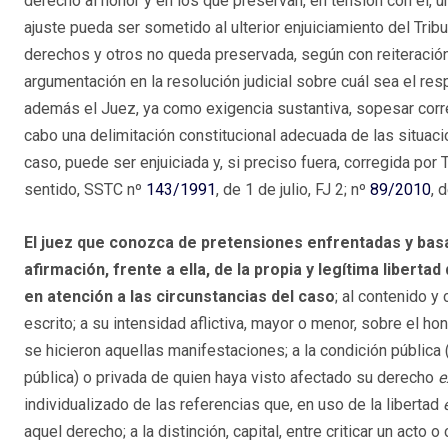
derecho al honor y en los que preservan, en tensión con él, 
ajuste pueda ser sometido al ulterior enjuiciamiento del Trib
derechos y otros no queda preservada, según con reiteración 
argumentación en la resolución judicial sobre cuál sea el res
además el Juez, ya como exigencia sustantiva, sopesar correc
cabo una delimitación constitucional adecuada de las situacio
caso, puede ser enjuiciada y, si preciso fuera, corregida por 
sentido, SSTC nº
143/1991
, de 1 de julio, FJ 2; nº
89/2010
, 
El juez que conozca de pretensiones enfrentadas y basa
afirmación, frente a ella, de la propia y legítima liberta
en atención a las circunstancias del caso
; al contenido y
escrito; a su intensidad aflictiva, mayor o menor, sobre el ho
se hicieron aquellas manifestaciones; a la condición públic
pública) o privada de quien haya visto afectado su derecho
e
individualizado de las referencias que, en uso de la libertad
aquel derecho; a la distinción, capital, entre criticar un acto