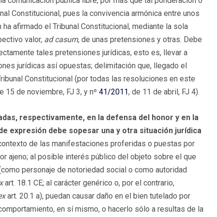
una comunicación pública libre, por más que tal ponderación o
unal Constitucional, pues la convivencia armónica entre unos
ha afirmado el Tribunal Constitucional, mediante la sola
pectivo valor,
ad casum
, de unas pretensiones y otras. Debe
tamente tales pretensiones jurídicas, esto es, llevar a
nes jurídicas así opuestas; delimitación que, llegado el
Tribunal Constitucional (por todas las resoluciones en este
de 15 de noviembre, FJ 3, y nº
41/2011
, de 11 de abril, FJ 4).
das, respectivamente, en la defensa del honor y en la
d de expresión debe sopesar una y otra situación jurídica
 contexto de las manifestaciones proferidas o puestas por
nor ajeno; al posible interés público del objeto sobre el que
a (como personaje de notoriedad social o como autoridad
x
art. 18.1 CE; al carácter genérico o, por el contrario,
ex
art. 20.1 a), puedan causar daño en el bien tutelado por
 o comportamiento, en sí mismo, o hacerlo sólo a resultas de la