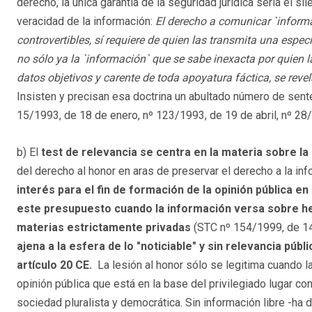
derecho, la única garantía de la seguridad jurídica sería el sile
veracidad de la información:
El derecho a comunicar `inform
controvertibles, sí requiere de quien las transmita una espec
no sólo ya la `información` que se sabe inexacta por quien l
datos objetivos y carente
de toda apoyatura fáctica, se rev
Insisten y precisan esa doctrina un abultado número de sent
15/1993, de 18 de enero, nº 123/1993, de 19 de abril, nº 28
b) El
test de relevancia
se centra en la materia sobre l
del derecho al honor en aras de preservar el derecho a la in
interés para el fin de formación de la opinión pública e
este presupuesto cuando la información versa sobre he
materias estrictamente privadas
(STC nº 154/1999, de 14
ajena a la esfera de lo "noticiable" y sin relevancia públ
artículo 20 CE.
La lesión al honor sólo se legitima cuando la
opinión pública que está en la base del privilegiado lugar con
sociedad pluralista y democrática. Sin información libre -ha d