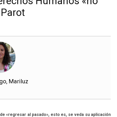
 Derechos Humanos «no
 Parot
o, Mariluz
e «regresar al pasado», esto es, se veda su aplicación