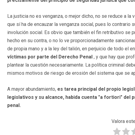
precisamente del principio de seguridad jurídica que con
La justicia no es venganza, o mejor dicho, no se reduce a la 
que sí ha de encauzar la venganza social, pues lo contrario
involución social. Es obvio que también el fin retributivo se p
hecho en su contra, o no lo ve proporcionadamente sancionado
de propia mano y a la ley del talión, en perjuicio de todo el e
víctimas por parte del Derecho Penal
, y que hay que pro
plantear la cuestión necesariamente. La política criminal deb
mismos motivos de riesgo de erosión del sistema que se ap
A mayor abundamiento,
es tarea principal del propio legi
legislativos y su alcance, habida cuenta "a fortiori" del
penal.
Valora este