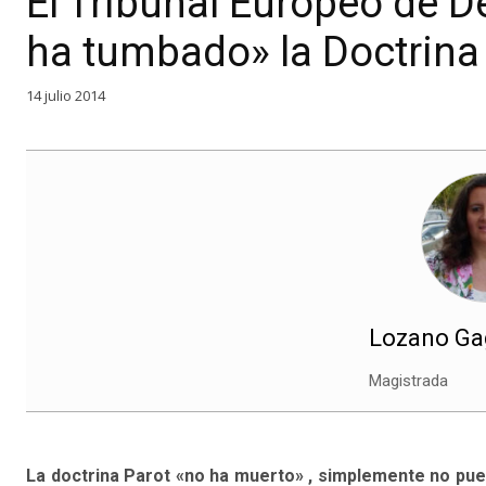
El Tribunal Europeo de
ha tumbado» la Doctrina
14 julio 2014
Lozano Gag
Magistrada
La doctrina Parot «no ha muerto» , simplemente no pued