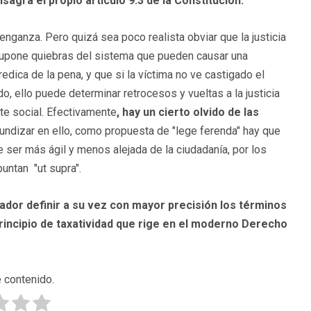
sagra el propio artículo 9.3 de la Constitución.
venganza. Pero quizá sea poco realista obviar que la justicia
 supone quiebras del sistema que pueden causar una
redica de la pena, y que si la víctima no ve castigado el
, ello puede determinar retrocesos y vueltas a la justicia
nte social. Efectivamente
, hay un cierto olvido de las
fundizar en ello, como propuesta de "lege ferenda" hay que
e ser más ágil y menos alejada de la ciudadanía, por los
untan "ut supra".
slador definir a su vez con mayor precisión los términos
 principio de taxatividad que rige en el moderno Derecho
 contenido.