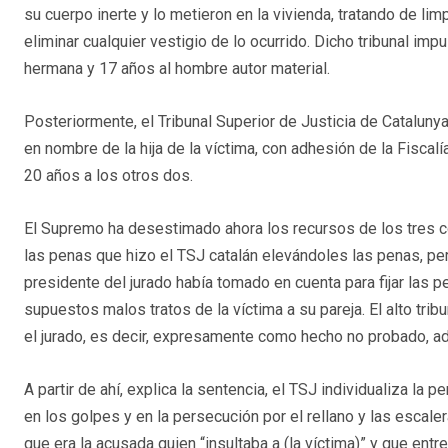
su cuerpo inerte y lo metieron en la vivienda, tratando de li
eliminar cualquier vestigio de lo ocurrido. Dicho tribunal imp
hermana y 17 años al hombre autor material.
Posteriormente, el Tribunal Superior de Justicia de Catalunya
en nombre de la hija de la víctima, con adhesión de la Fiscalía
20 años a los otros dos.
El Supremo ha desestimado ahora los recursos de los tres co
las penas que hizo el TSJ catalán elevándoles las penas, pe
presidente del jurado había tomado en cuenta para fijar las
supuestos malos tratos de la víctima a su pareja. El alto tri
el jurado, es decir, expresamente como hecho no probado, ade
A partir de ahí, explica la sentencia, el TSJ individualiza l
en los golpes y en la persecución por el rellano y las escale
que era la acusada quien “insultaba a (la víctima)” y que ent