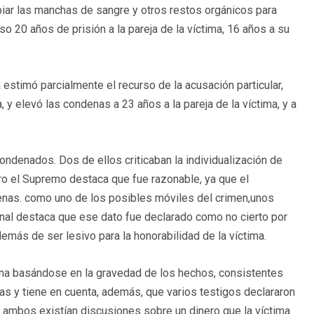
mpiar las manchas de sangre y otros restos orgánicos para
uso 20 años de prisión a la pareja de la víctima, 16 años a su
 estimó parcialmente el recurso de la acusación particular,
, y elevó las condenas a 23 años a la pareja de la víctima, y a
ndenados. Dos de ellos criticaban la individualización de
ro el Supremo destaca que fue razonable, ya que el
 penas. como uno de los posibles móviles del crimen,unos
bunal destaca que ese dato fue declarado como no cierto por
más de ser lesivo para la honorabilidad de la víctima.
a pena basándose en la gravedad de los hechos, consistentes
ras y tiene en cuenta, además, que varios testigos declararon
re ambos existían discusiones sobre un dinero que la víctima