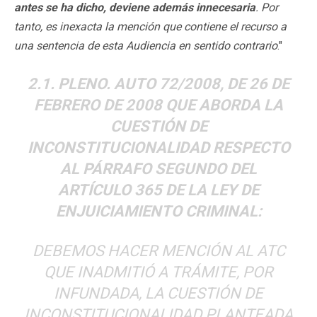
antes se ha dicho, deviene además innecesaria
. Por
tanto, es inexacta la mención que contiene el recurso a
una sentencia de esta Audiencia en sentido contrario
."
2.1. PLENO. AUTO 72/2008, DE 26 DE
FEBRERO DE 2008 QUE ABORDA LA
CUESTIÓN DE
INCONSTITUCIONALIDAD RESPECTO
AL PÁRRAFO SEGUNDO DEL
ARTÍCULO 365 DE LA LEY DE
ENJUICIAMIENTO CRIMINAL:
DEBEMOS HACER MENCIÓN AL ATC
QUE INADMITIÓ A TRÁMITE, POR
INFUNDADA, LA CUESTIÓN DE
INCONSTITUCIONALIDAD PLANTEADA