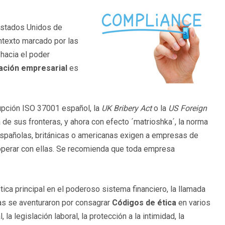
Estados Unidos de
ontexto marcado por las
hacia el poder
lación empresarial
es
rupción ISO 37001 español, la
UK Bribery
Act
o la
US Foreign
 de sus fronteras, y ahora con efecto ´matrioshka´, la norma
pañolas, británicas o americanas exigen a empresas de
perar con ellas. Se recomienda que toda empresa
tica principal en el poderoso sistema financiero, la llamada
s se aventuraron por consagrar
Códigos de ética
en varios
a legislación laboral, la protección a la intimidad, la