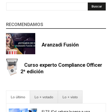
Buscar
RECOMENDAMOS
Aranzadi Fusión
Curso experto Compliance Officer
2ª edición
Lo último
Lo + votado
Lo + visto
El TSJCyL rebaja la pena a una