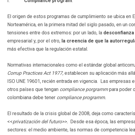
I.
Compliance program
.
El origen de estos programas de cumplimiento se ubica en 
Norteamérica, en la primera mitad del siglo pasado, en un c
tensiones entre dos extremos: por un lado, la
desconfianza
empresarial y, por el otro,
la creencia de que la autorregu
más efectiva que la regulación estatal.
Normativas internacionales como el estándar global anticor
Corrup Practices Act 1977,
establecen su aplicación más allá
ISO UNE 19601, recién entrada en vigencia.
Las empresas es
otros países que tengan
compliance porgramm
para poder o
colombiana debe tener
compliance programm.
El resultado de la crisis global de 2008, deja como caracterís
<<
privatización del futuro>>.
Desde esa época, las empresa
sectores: el medio ambiente, las normas de competencia leal, l