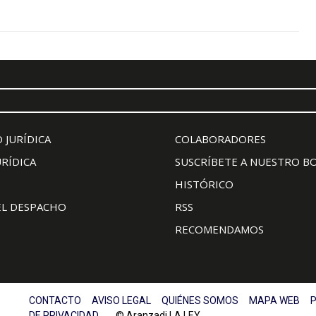
 JURÍDICA
COLABORADORES
URÍDICA
SUSCRÍBETE A NUESTRO B
HISTÓRICO
EL DESPACHO
RSS
RECOMENDAMOS
CONTACTO
AVISO LEGAL
QUIÉNES SOMOS
MAPA WEB
P
DE PRIVACIDAD
© Aranzadi LA LEY