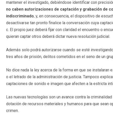
mantener el investigado, debiéndose identificar con precisió
no caben autorizaciones de captación y grabación de c
indiscriminado
, y, en consecuencia, el dispositivo de escuc
desactivarse tan pronto finalice la conversación cuya captac
c. El propio juez deberá fijar con claridad el encuentro o en
quieran captar otros deberá dictar nueva resolución judicial.
Además solo podrá autorizarse cuando se esté investigando 
tres años de prisión, delitos cometidos en el seno de un grup
No dice nada la ley acerca de la forma en que se instalaran es
o el letrado de la administración de justicia. Tampoco explic
captaciones de sonido e imagen que afecten a la estricta in
Las nuevas tecnologías son un avance contra la criminalidad
dotación de recursos materiales y humanos para que sean ope
crimen.