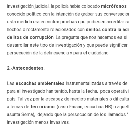
investigación judicial, la policía había colocado
micrófonos
conocido político con la intención de grabar sus conversacion
esta medida era encontrar pruebas que pudiesen acreditar s
hechos directamente relacionados con
delitos contra la ad
delitos de corrupción
. La pregunta que nos hacemos es si E
desarrollar este tipo de investigación y que puede significar l
persecución de la delincuencia y para el ciudadano
2.-Antecedentes.
Las
escuchas ambientales
instrumentalizadas a través de
para el investigado han tenido, hasta la fecha, poca operativ
país. Tal vez por la escasez de medios materiales o dificult
a temas de
terrorismo
, (caso Faisan, escuchas HB) o aquel
asunta Serna), dejando que la persecución de los llamados "
investigación menos invasivas.