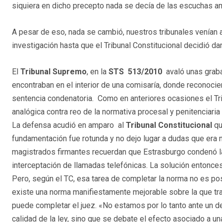
siquiera en dicho precepto nada se decía de las escuchas a
A pesar de eso, nada se cambió, nuestros tribunales venían 
investigación hasta que el Tribunal Constitucional decidió dar
El
Tribunal Supremo
, en la
STS 513/2010
avaló unas graba
encontraban en el interior de una comisaría, donde reconocier
sentencia condenatoria. Como en anteriores ocasiones el Tri
analógica contra reo de la normativa procesal y penitenciari
La defensa acudió en amparo al
Tribunal Constitucional
qu
fundamentación fue rotunda y no dejo lugar a dudas que era 
magistrados firmantes recuerdan que Estrasburgo condenó la 
interceptación de llamadas telefónicas. La solución entonces f
Pero, según el TC, esa tarea de completar la norma no es pos
existe una norma manifiestamente mejorable sobre la que tra
puede completar el juez. «No estamos por lo tanto ante un defe
calidad de la ley, sino que se debate el efecto asociado a una