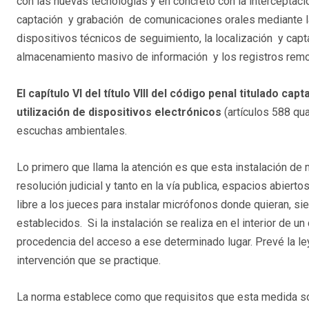
con las nuevas tecnologías y en concreto con la interceptaci
captación y grabación de comunicaciones orales mediante la u
dispositivos técnicos de seguimiento, la localización y capt
almacenamiento masivo de información y los registros remo
El capítulo VI del título VIII del código penal titulado 
utilización de dispositivos electrónicos
(artículos 588 quat
escuchas ambientales.
Lo primero que llama la atención es que esta instalación de
resolución judicial y tanto en la vía publica, espacios abierto
libre a los jueces para instalar micrófonos donde quieran, 
establecidos. Si la instalación se realiza en el interior de un
procedencia del acceso a ese determinado lugar. Prevé la l
intervención que se practique.
La norma establece como que requisitos que esta medida so