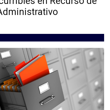
curribles en Recurso de
dministrativo