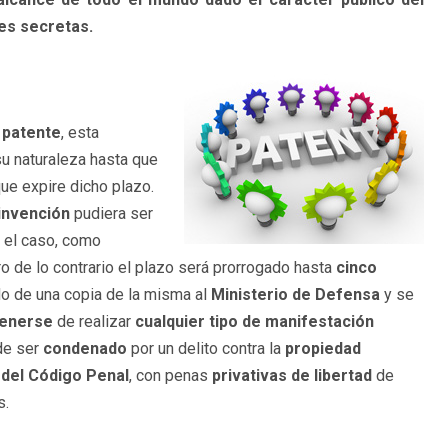
tes secretas.
e
patente
, esta
u naturaleza hasta que
que expire dicho plazo.
invención
pudiera ser
a el caso, como
ro de lo contrario el plazo será prorrogado hasta
cinco
ado de una copia de la misma al
Ministerio de Defensa
y se
tenerse
de realizar
cualquier tipo de manifestación
de ser
condenado
por un delito contra la
propiedad
 del Código Penal
, con penas
privativas de libertad
de
s.