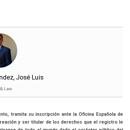
dez, José Luis
 & Law
to, tramita su inscripción ante la Oficina Española de
ación y ser titular de los derechos que el registro le
 alcance de todo el mundo dado el carácter público del