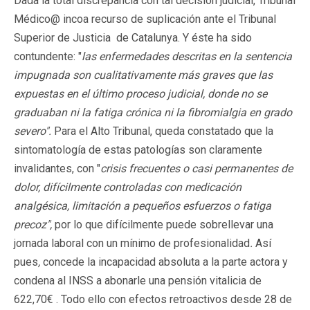
Dada la total discrepancia con tal decisión judicial, Tribunal
Médico@ incoa recurso de suplicación ante el Tribunal
Superior de Justicia de Catalunya. Y éste ha sido
contundente: "
las enfermedades descritas en la sentencia
impugnada son cualitativamente más graves que las
expuestas en el último proceso judicial, donde no se
graduaban ni la fatiga crónica ni la fibromialgia en grado
severo".
Para el Alto Tribunal, queda constatado que la
sintomatología de estas patologías son claramente
invalidantes, con "
crisis frecuentes o casi permanentes de
dolor, difícilmente controladas con medicación
analgésica, limitación a pequeños esfuerzos o fatiga
precoz",
por lo que difícilmente puede sobrellevar una
jornada laboral con un mínimo de profesionalidad
.
Así
pues
,
concede la incapacidad absoluta a la parte actora y
condena al INSS a abonarle una pensión vitalicia de
622,70€ . Todo ello con efectos retroactivos desde 28 de