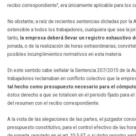
recibo correspondiente", era únicamente aplicable para los c
No obstante, a raíz de recientes sentencias dictadas por la 
extensible a todos los trabajadores, cualquiera que sea la jo
tanto,
la empresa deberá llevar un registro exhaustivo d
jornada, o de la realización de horas extraordinarias, convir
posibles incumplimientos normativos en esta materia.
En este sentido cabe señalar la Sentencia 207/2015 de la Au
trabajadores reclamaban en conflicto colectivo que la empres
tal hecho como presupuesto necesario para el cómputo d
éstos derecho a que se totalicen en el período fijado para el
del resumen con el recibo correspondiente.
A la vista de las alegaciones de las partes, el juzgador consid
presupuesto constitutivo, para el control efectivo de las horas
de jornada, regulado en el art. 35.5 ET, o si dicho registro s