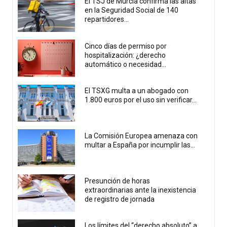
El TSJ de Murcia confirma las altas
en la Seguridad Social de 140
repartidores...
Cinco días de permiso por
hospitalización: ¿derecho
automático o necesidad...
El TSXG multa a un abogado con
1.800 euros por el uso sin verificar...
La Comisión Europea amenaza con
multar a España por incumplir las...
Presunción de horas
extraordinarias ante la inexistencia
de registro de jornada
Los límites del “derecho absoluto” a