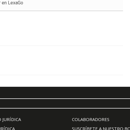
r en LexaGo
 JURÍDICA
COLABORADORES
URÍDICA
SUSCRÍBETE A NUESTRO B