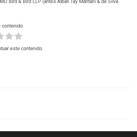
TMD Bird & Bird LLP (antes Alban Tay Mahtani & de Silva
 contenido.
tuar este contenido.