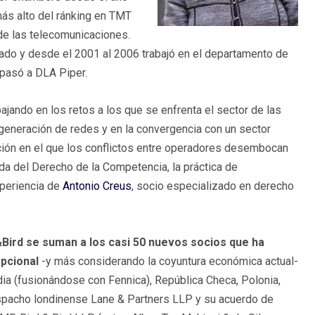
más alto del ránking en TMT
e las telecomunicaciones.
do y desde el 2001 al 2006 trabajó en el departamento de
pasó a DLA Piper.
ajando en los retos a los que se enfrenta el sector de las
 generación de redes y en la convergencia con un sector
zación en el que los conflictos entre operadores desembocan
a del Derecho de la Competencia, la práctica de
periencia de
Antonio Creus
, socio especializado en derecho
Bird se suman a los casi 50 nuevos socios que ha
epcional
-y más considerando la coyuntura económica actual-
dia (fusionándose con Fennica), República Checa, Polonia,
espacho londinense Lane & Partners LLP y su acuerdo de