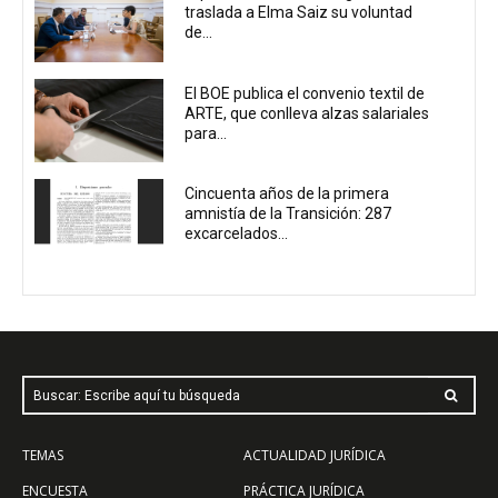
traslada a Elma Saiz su voluntad
de...
El BOE publica el convenio textil de
ARTE, que conlleva alzas salariales
para...
Cincuenta años de la primera
amnistía de la Transición: 287
excarcelados...
Buscar: Escribe aquí tu búsqueda
TEMAS
ACTUALIDAD JURÍDICA
ENCUESTA
PRÁCTICA JURÍDICA