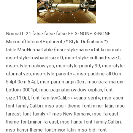
Normal 0 21 false false false ES X-NONE X-NONE
MicrosoftInternetExplorer4
/* Style Definitions */
table.MsoNormalTable {mso-style-name:»Tabla normal»;
mso-tstyle-rowband-size:0; mso-tstyle-colband-size:0;
mso-style-noshow:yes; mso-style-priority:99; mso-style-
qformat:yes; mso-style-parent:»»; mso-padding-alt:0cm
5.4pt 0cm 5.4pt; mso-para-margin:0cm; mso-para-margin-
bottom:.0001pt; mso-pagination:widow-orphan; font-
size:11.0pt; font-family:»Calibri»,»sans-serif»; mso-ascii-
font-family:Calibri; mso-ascii-theme-font:minor-latin; mso-
fareast-font-family:»Times New Roman»; mso-fareast-
theme-font:minor-fareast; mso-hansi-font-family:Calibri;
mso-hansi-theme-font:minor-latin; mso-bidi-font-