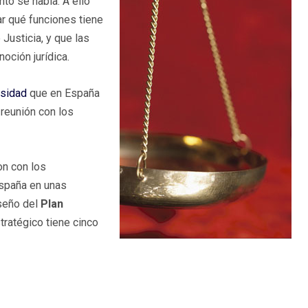
to se habla. A ello
ar qué funciones tiene
Justicia, y que las
oción jurídica.
osidad
que en España
 reunión con los
on con los
España en unas
iseño del
Plan
tratégico tiene cinco