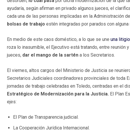
desorden,
lo cual pasa
por dicha modernización de la que tan
ayudaría, según afirman en privado algunos jueces, el clarific
cada una de las personas implicadas en la Administración de 
bolsas de trabajo
estén integradas por parados con alguna n
En medio de este caos doméstico, a lo que se une
una litigi
roza lo inasumible, el Ejecutivo está tratando, entre reunión y
jueces,
dar el mango de la sartén
a los Secretarios.
El viernes, altos cargos del Ministerio de Justicia se reunier
Secretarios Judiciales coordinadores provinciales de toda 
jornadas de trabajo celebradas en Toledo, centradas en el d
Estratégico de Modernización para la Justicia.
El Plan Es
ejes:
El Plan de Transparencia judicial.
La Cooperación Jurídica Internacional.