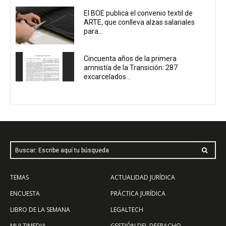
El BOE publica el convenio textil de
ARTE, que conlleva alzas salariales
para...
Cincuenta años de la primera
amnistía de la Transición: 287
excarcelados...
Buscar: Escribe aquí tu búsqueda
TEMAS
ACTUALIDAD JURÍDICA
ENCUESTA
PRÁCTICA JURÍDICA
LIBRO DE LA SEMANA
LEGALTECH
MULTIMEDIA
GESTIÓN DEL DESPACHO