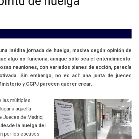
píritu de huelga
una inédita jornada de huelga, masiva según opinión de
que algo no funciona, aunque sólo sea el entendimiento.
osas reuniones, con variados planes de acción, parecía
tivada. Sin embargo, no es así: una junta de jueces
inisterio y CGPJ parecen querer crear.
e las múltiples
lugar a aquella
de Jueces de Madrid,
o
desde la huelga del
ón por los escasos