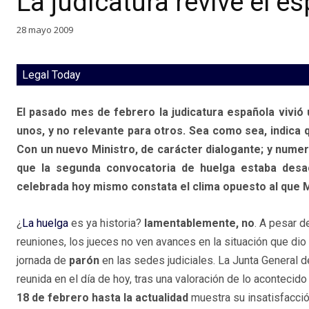
La judicatura revive el es
28 mayo 2009
Legal Today
El pasado mes de febrero la judicatura española vivió 
unos, y no relevante para otros. Sea como sea, indica 
Con un nuevo Ministro, de carácter dialogante; y numer
que la segunda convocatoria de huelga estaba desac
celebrada hoy mismo constata el clima opuesto al que M
¿
La huelga
es ya historia?
lamentablemente, no
. A pesar d
reuniones, los jueces no ven avances en la situación que dio 
jornada de
parón
en las sedes judiciales. La Junta General 
reunida en el día de hoy, tras una valoración de lo acontecid
18 de febrero hasta la actualidad
muestra su insatisfacci