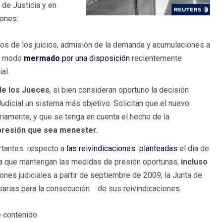
 de Justicia y en
iones:
s de los juicios, admisión de la demanda y acumulaciones a
ún modo
mermado
por una disposición
recientemente
al.
de los Jueces
, si bien consideran oportuno la decisión
udicial un sistema más objetivo. Solicitan que el nuevo
iamente, y que se tenga en cuenta el hecho de la
presión que sea menester.
rtantes respecto a
las reivindicaciones planteadas
el día de
es a que mantengan las medidas de presión oportunas,
incluso
ones judiciales a partir de septiembre de 2009, la Junta de
arias para la consecución de sus reivindicaciones.
 contenido.