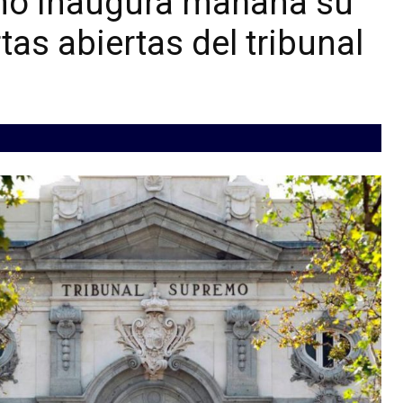
emo inaugura mañana su
as abiertas del tribunal