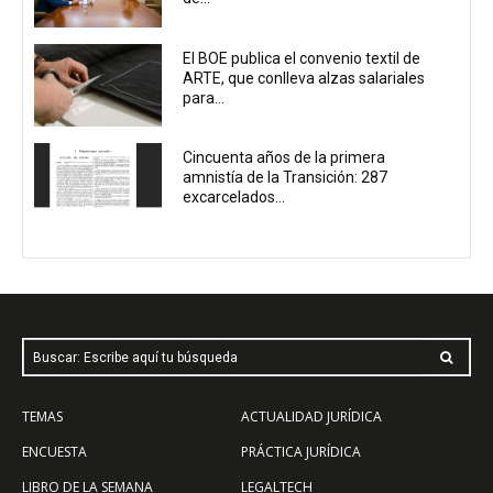
El BOE publica el convenio textil de
ARTE, que conlleva alzas salariales
para...
Cincuenta años de la primera
amnistía de la Transición: 287
excarcelados...
Buscar: Escribe aquí tu búsqueda
TEMAS
ACTUALIDAD JURÍDICA
ENCUESTA
PRÁCTICA JURÍDICA
LIBRO DE LA SEMANA
LEGALTECH