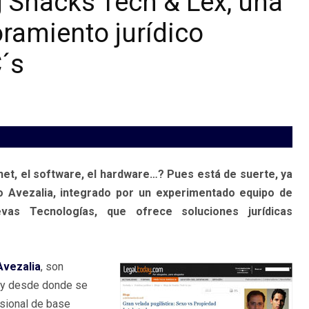
g Snacks Tech & Lex, una
ramiento jurídico
C´s
net, el software, el hardware…? Pues está de suerte, ya
o Avezalia, integrado por un experimentado equipo de
as Tecnologías, que ofrece soluciones jurídicas
Avezalia
, son
l y desde donde se
esional de base